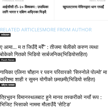
Previous Article
Next Article
आईसीसी टी–२० विश्वकप : उपाधिका
खुमलटारमा मेसिनद्वारा धान रापाइँ
लागि भारत र दक्षिण अफ्रिका भिड्दै
RELATED ARTICLES
MORE FROM AUTHOR
मनोरञ्जन
ए आमा… म त जिउँदै मरेँ” : तीजमा चेलीको करुण व्यथा
बोकेको गितको भिडियो सार्बजनिक(भिडियोसहित)
Flash News
गायिका एलिना चौहान र पवन परिवारको ‘सिस्नोले पोल्यो’ मा
करिश्मा शाही र सुमन योगीको छमछमी(भिडियो सहित)
राष्ट्रिय समाचार
त्रिभुवन विमानस्थलबाट हुने मानव तस्करीको नयाँ रूप :
भिजिट भिसाको नाममा मौलाउँदै ‘सेटिङ’