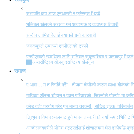
सभापति कप आज एनआरटी र फ्रेन्ड्स भिड्दै
भलिबल खेलको संरक्षण गर्न आवश्यक छ वडाध्यक्ष तिवारी
सन्दीप लामिछानेलाई क्यानले गर्‍यो कारबाही
जनकपुरले उचाल्यो एनपीएलको ट्रफी
एनपीएलको उपाधिका लागि शनिबार सुदूरपश्चिम र जनकपुर भिड्ने
All
अन्तर्राष्ट्रिय खेलकुद
राष्ट्रिय खेलकुद
समाज
ए आमा… म त जिउँदै मरेँ” : तीजमा चेलीको करुण व्यथा बोकेको
गायिका एलिना चौहान र पवन परिवारको ‘सिस्नोले पोल्यो’ मा कर
कोड वर्ड’ प्रयोग गरेर पुन मानव तस्करी , सेटिङ शुल्क परिमार्जन
त्रिभुवन विमानस्थलबाट हुने मानव तस्करीको नयाँ रूप : भिजिट भ
आन्दोलनकारीले योगेश भट्टराईलाई शौचालयमा घेरा हालेपछि प्रहरी