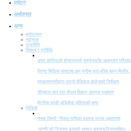
पर्यटन
अर्थतन्त्र
अन्य
मनोरञ्जन
स्वास्थ्य
राजनीति
विज्ञान र प्रविधि
उत्तर कोरियाली क्षेप्यास्त्रले युक्रेनमाथि आक्रमण गरिरहे
प्रिन्ट मिडिया संकटमा छन् भन्दैमा हात बाँधेर बस्न मिल्दैन :
प्रधानमन्त्रीद्वारा पुरानो मेडिकल कलेजको निरीक्षण
चीनद्वारा चार वटा मौसम विज्ञान उपग्रह प्रक्षेपण
मेट्रोमा साडी अड्किँदा महिलाको मृत्यु
भिडियो
मनमा तिम्रो’ गीतमा गायिका स्वरुपा फरक अवतारमा
‘दान्भी’को टिजरमा पूजाको एक्सन अवतार(टिजरसहित)