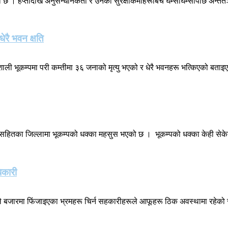
 । हप्तौँदेखि अनुसन्धानकर्ता र उनका सुरक्षाकर्मीहरूबिच घम्साघम्सीपछि अन्तत
धेरै भवन क्षति
तिशाली भूकम्पमा परी कम्तीमा ३६ जनाको मृत्यु भएको र धेरै भवनहरू भत्किएको बता
सहितका जिल्लामा भूकम्पको धक्का महसुस भएको छ । भूकम्पको धक्का केही सेके
िकारी
े बजारमा फिंजाइएका भ्रमहरू चिर्न सहकारीहरूले आफूहरू ठिक अवस्थामा रहेको स