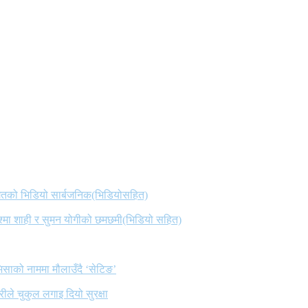
 गितको भिडियो सार्बजनिक(भिडियोसहित)
िश्मा शाही र सुमन योगीको छमछमी(भिडियो सहित)
िसाको नाममा मौलाउँदै ‘सेटिङ’
ले चुकुल लगाइ दियो सुरक्षा