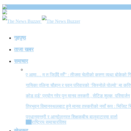
The News Buzzer
गृहपृष्ठ
ताजा खबर
समाचार
ए आमा… म त जिउँदै मरेँ” : तीजमा चेलीको करुण व्यथा बोकेको
गायिका एलिना चौहान र पवन परिवारको ‘सिस्नोले पोल्यो’ मा कर
कोड वर्ड’ प्रयोग गरेर पुन मानव तस्करी , सेटिङ शुल्क परिमार्जन
त्रिभुवन विमानस्थलबाट हुने मानव तस्करीको नयाँ रूप : भिजिट भ
प्रधानमन्त्री र आन्दोलनरत शिक्षकबीच बालुवाटारमा वार्ता
All
राष्ट्रिय समाचार
विश्व
खेलकुद