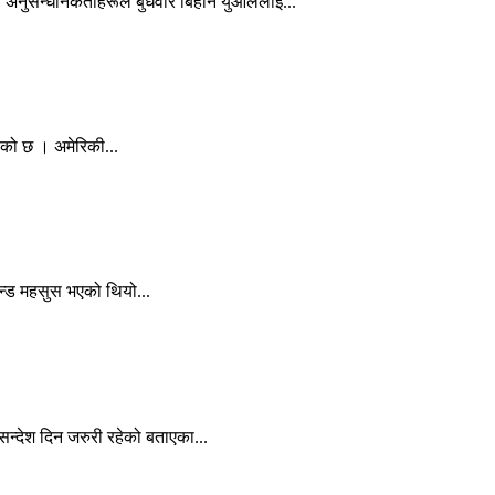
ः अनुसन्धानकर्ताहरूले बुधवार बिहान युओललाई...
इएको छ । अमेरिकी...
न्ड महसुस भएको थियो...
न्देश दिन जरुरी रहेको बताएका...