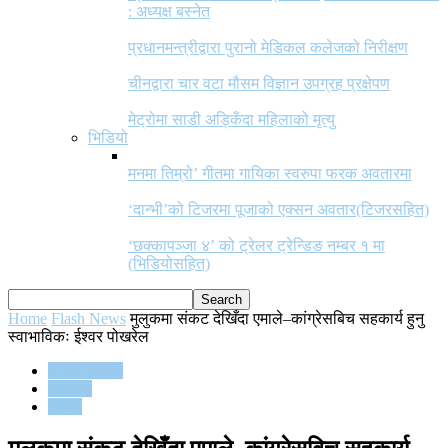
: अध्यक्ष बस्नेत
प्रधानमन्त्रीद्वारा पुरानो मेडिकल कलेजको निरीक्षण
चीनद्वारा चार वटा मौसम विज्ञान उपग्रह प्रक्षेपण
मेट्रोमा साडी अड्किँदा महिलाको मृत्यु
भिडियो
मनमा तिम्रो’ गीतमा गायिका स्वरुपा फरक अवतारमा
‘दान्भी’को टिजरमा पूजाको एक्सन अवतार(टिजरसहित)
‘छक्कापञ्जा ४’ को ट्रेलर ट्रेन्डिङ नम्बर १ मा
(भिडियोसहित)
Home
Flash News
मुलुकमा संकट देखिँदा एमाले–कांग्रेसबिच सहकार्य हुनु
स्वाभाविकः ईश्वर पोखरेल
Flash News
समाचार
समाज