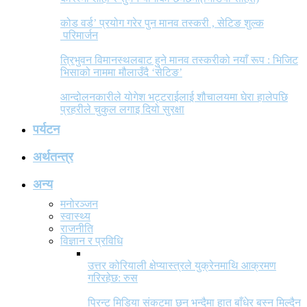
कोड वर्ड’ प्रयोग गरेर पुन मानव तस्करी , सेटिङ शुल्क
परिमार्जन
त्रिभुवन विमानस्थलबाट हुने मानव तस्करीको नयाँ रूप : भिजिट
भिसाको नाममा मौलाउँदै ‘सेटिङ’
आन्दोलनकारीले योगेश भट्टराईलाई शौचालयमा घेरा हालेपछि
प्रहरीले चुकुल लगाइ दियो सुरक्षा
पर्यटन
अर्थतन्त्र
अन्य
मनोरञ्जन
स्वास्थ्य
राजनीति
विज्ञान र प्रविधि
उत्तर कोरियाली क्षेप्यास्त्रले युक्रेनमाथि आक्रमण
गरिरहेछ: रुस
प्रिन्ट मिडिया संकटमा छन् भन्दैमा हात बाँधेर बस्न मिल्दैन