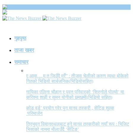
The News Buzzer
गृहपृष्ठ
ताजा खबर
समाचार
ए आमा… म त जिउँदै मरेँ” : तीजमा चेलीको करुण व्यथा बोकेको
गितको भिडियो सार्बजनिक(भिडियोसहित)
गायिका एलिना चौहान र पवन परिवारको ‘सिस्नोले पोल्यो’ मा
करिश्मा शाही र सुमन योगीको छमछमी(भिडियो सहित)
कोड वर्ड’ प्रयोग गरेर पुन मानव तस्करी , सेटिङ शुल्क
परिमार्जन
त्रिभुवन विमानस्थलबाट हुने मानव तस्करीको नयाँ रूप : भिजिट
भिसाको नाममा मौलाउँदै ‘सेटिङ’