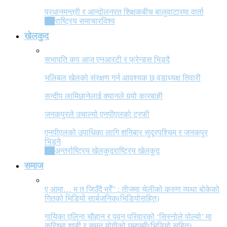
प्रधानमन्त्री र आन्दोलनरत शिक्षकबीच बालुवाटारमा वार्ता
All
राष्ट्रिय समाचार
विश्व
खेलकुद
सभापति कप आज एनआरटी र फ्रेन्ड्स भिड्दै
भलिबल खेलको संरक्षण गर्न आवश्यक छ वडाध्यक्ष तिवारी
सन्दीप लामिछानेलाई क्यानले गर्‍यो कारबाही
जनकपुरले उचाल्यो एनपीएलको ट्रफी
एनपीएलको उपाधिका लागि शनिबार सुदूरपश्चिम र जनकपुर
भिड्ने
All
अन्तर्राष्ट्रिय खेलकुद
राष्ट्रिय खेलकुद
समाज
ए आमा… म त जिउँदै मरेँ” : तीजमा चेलीको करुण व्यथा बोकेको
गितको भिडियो सार्बजनिक(भिडियोसहित)
गायिका एलिना चौहान र पवन परिवारको ‘सिस्नोले पोल्यो’ मा
करिश्मा शाही र सुमन योगीको छमछमी(भिडियो सहित)