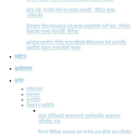
कोड वर्ड’ प्रयोग गरेर पुन मानव तस्करी , सेटिङ शुल्क
परिमार्जन
त्रिभुवन विमानस्थलबाट हुने मानव तस्करीको नयाँ रूप : भिजिट
भिसाको नाममा मौलाउँदै ‘सेटिङ’
आन्दोलनकारीले योगेश भट्टराईलाई शौचालयमा घेरा हालेपछि
प्रहरीले चुकुल लगाइ दियो सुरक्षा
पर्यटन
अर्थतन्त्र
अन्य
मनोरञ्जन
स्वास्थ्य
राजनीति
विज्ञान र प्रविधि
उत्तर कोरियाली क्षेप्यास्त्रले युक्रेनमाथि आक्रमण
गरिरहेछ: रुस
प्रिन्ट मिडिया संकटमा छन् भन्दैमा हात बाँधेर बस्न मिल्दैन