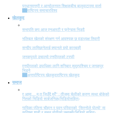
प्रधानमन्त्री र आन्दोलनरत शिक्षकबीच बालुवाटारमा वार्ता
All
राष्ट्रिय समाचार
विश्व
खेलकुद
सभापति कप आज एनआरटी र फ्रेन्ड्स भिड्दै
भलिबल खेलको संरक्षण गर्न आवश्यक छ वडाध्यक्ष तिवारी
सन्दीप लामिछानेलाई क्यानले गर्‍यो कारबाही
जनकपुरले उचाल्यो एनपीएलको ट्रफी
एनपीएलको उपाधिका लागि शनिबार सुदूरपश्चिम र जनकपुर
भिड्ने
All
अन्तर्राष्ट्रिय खेलकुद
राष्ट्रिय खेलकुद
समाज
ए आमा… म त जिउँदै मरेँ” : तीजमा चेलीको करुण व्यथा बोकेको
गितको भिडियो सार्बजनिक(भिडियोसहित)
गायिका एलिना चौहान र पवन परिवारको ‘सिस्नोले पोल्यो’ मा
करिश्मा शाही र सुमन योगीको छमछमी(भिडियो सहित)