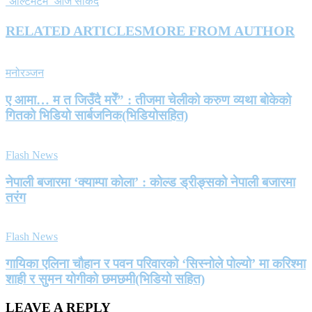
‘अल्टिमेटम’ आज सकिँदै
RELATED ARTICLES
MORE FROM AUTHOR
मनोरञ्जन
ए आमा… म त जिउँदै मरेँ” : तीजमा चेलीको करुण व्यथा बोकेको
गितको भिडियो सार्बजनिक(भिडियोसहित)
Flash News
नेपाली बजारमा ‘क्याम्पा कोला’ : कोल्ड ड्रीङ्सको नेपाली बजारमा
तरंग
Flash News
गायिका एलिना चौहान र पवन परिवारको ‘सिस्नोले पोल्यो’ मा करिश्मा
शाही र सुमन योगीको छमछमी(भिडियो सहित)
LEAVE A REPLY