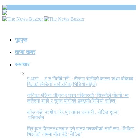
The News Buzzer
गृहपृष्ठ
ताजा खबर
समाचार
ए आमा… म त जिउँदै मरेँ” : तीजमा चेलीको करुण व्यथा बोकेको
गितको भिडियो सार्बजनिक(भिडियोसहित)
गायिका एलिना चौहान र पवन परिवारको ‘सिस्नोले पोल्यो’ मा
करिश्मा शाही र सुमन योगीको छमछमी(भिडियो सहित)
कोड वर्ड’ प्रयोग गरेर पुन मानव तस्करी , सेटिङ शुल्क
परिमार्जन
त्रिभुवन विमानस्थलबाट हुने मानव तस्करीको नयाँ रूप : भिजिट
भिसाको नाममा मौलाउँदै ‘सेटिङ’