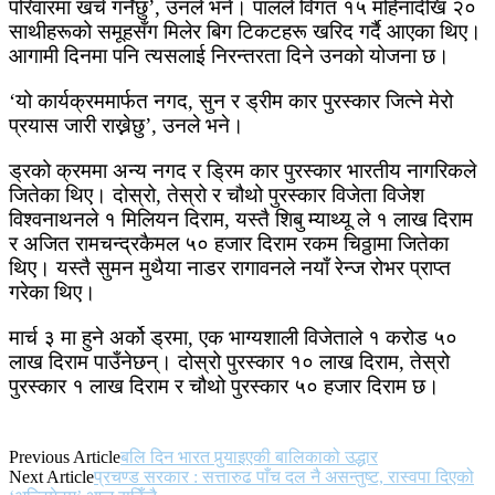
परिवारमा खर्च गर्नेछु’, उनले भने। पालले विगत १५ महिनादेखि २०
साथीहरूको समूहसँग मिलेर बिग टिकटहरू खरिद गर्दै आएका थिए।
आगामी दिनमा पनि त्यसलाई निरन्तरता दिने उनको योजना छ।
‘यो कार्यक्रममार्फत नगद, सुन र ड्रीम कार पुरस्कार जित्ने मेरो
प्रयास जारी राख्नेछु’, उनले भने।
ड्रको क्रममा अन्य नगद र ड्रिम कार पुरस्कार भारतीय नागरिकले
जितेका थिए। दोस्रो, तेस्रो र चौथो पुरस्कार विजेता विजेश
विश्वनाथनले १ मिलियन दिराम, यस्तै शिबु म्याथ्यू ले १ लाख दिराम
र अजित रामचन्द्रकैमल ५० हजार दिराम रकम चिठ्ठामा जितेका
थिए। यस्तै सुमन मुथैया नाडर रागावनले नयाँ रेन्ज रोभर प्राप्त
गरेका थिए।
मार्च ३ मा हुने अर्को ड्रमा, एक भाग्यशाली विजेताले १ करोड ५०
लाख दिराम पाउँनेछन्। दोस्रो पुरस्कार १० लाख दिराम, तेस्रो
पुरस्कार १ लाख दिराम र चौथो पुरस्कार ५० हजार दिराम छ।
Previous Article
बलि दिन भारत पुर्‍याइएकी बालिकाको उद्धार
Next Article
प्रचण्ड सरकार : सत्तारुढ पाँच दल नै असन्तुष्ट, रास्वपा दिएको