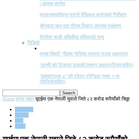
: अध्यक्ष बस्नेत
प्रधानमन्त्रीद्वारा पुरानो मेडिकल कलेजको निरीक्षण
चीनद्वारा चार वटा मौसम विज्ञान उपग्रह प्रक्षेपण
मेट्रोमा साडी अड्किँदा महिलाको मृत्यु
भिडियो
मनमा तिम्रो’ गीतमा गायिका स्वरुपा फरक अवतारमा
‘दान्भी’को टिजरमा पूजाको एक्सन अवतार(टिजरसहित)
‘छक्कापञ्जा ४’ को ट्रेलर ट्रेन्डिङ नम्बर १ मा
(भिडियोसहित)
Home
ताजा खबर
यूएईमा एक नेपाली युवाले जिते ८२ करोड रूपैयाँको चिठ्ठा
ताजा खबर
समाचार
विश्व
समाज