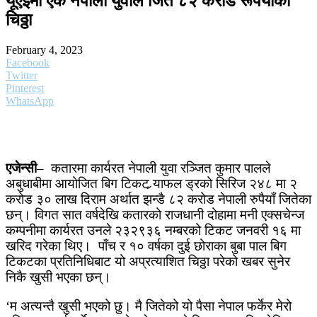
यूएईमा एक नेपाली युवाले जिते ८२ करोड रूपैयाँको
चिठ्ठा
February 4, 2023
Facebook
Twitter
Pinterest
WhatsApp
एजेन्सी
– कतारमा कार्यरत नेपाली युवा रञ्जित कुमार पालले
अबुधाबीमा आयोजित बिग टिकट र्‍याफल ड्रको सिरिज २४८ मा २
करोड ३० लाख दिराम अर्थात झन्डै ८२ करोड नेपाली रुपैयाँ जितेका
छन्। विगत सात वर्षदेखि कतारको राजधानी दोहामा मनी एक्सचेन्ज
कम्पनीमा कार्यरत उनले २३२९३६ नम्बरको टिकट जनवरी १६ मा
खरिद गरेका थिए। पाँच र १० वर्षका दुई छोराका बुबा पाल बिग
टिकटका प्रतिनिधिबाट यो अप्रत्याशित चिठ्ठा परेको खबर सुनेर
निकै खुसी भएका छन्।
‘म अत्यन्तै खुसी भएको छु। मै जितेको यो पैसा नेपाल फर्केर मेरो