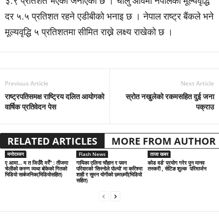
३.९ प्रतिशत भएको जनाएको छ । चालु आवमा नेपालको मूल्यवृद्धि
दर ५.५ प्रतिशत रहने एडीबीको भनाइ छ । नेपाल राष्ट्र बैंकले भने
मूल्यवृद्धि ५ प्रतिशतमा सीमित राख्ने लक्ष्य राखेको छ ।
Previous Article
Next Article
राष्ट्रपतिसमक्ष राष्ट्रिय दलित आयोगको
स्रोत नखुलेको रकमसहित दुई जना
वार्षिक प्रतिवेदन पेस
पक्राउ
RELATED ARTICLES
MORE FROM AUTHOR
मनोरञ्जन
Flash News
ताजा खबर
ए आमा… म त जिउँदै मरेँ” : तीजमा
गायिका एलिना चौहान र पवन
कोड वर्ड’ प्रयोग गरेर पुन मानव
चेलीको करुण व्यथा बोकेको गितको
परिवारको ‘सिस्नोले पोल्यो’ मा करिश्मा
तस्करी , सेटिङ शुल्क परिमार्जन
भिडियो सार्बजनिक(भिडियोसहित)
शाही र सुमन योगीको छमछमी(भिडियो
सहित)