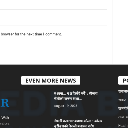
 browser for the next time I comment.
EVEN MORE NEWS
P
समाचा
ए आमा… म त जिउँदै मरेँ” : तीजमा
चेलीको करुण व्यथा...
समाज
August 19, 2025
राजनीत
ताजा 
s With
नेपाली बजारमा ‘क्याम्पा कोला’ : कोल्ड
ntion,
ड्रीङ्सको नेपाली बजारमा तरंग
Flash