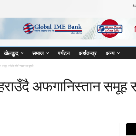
B
खेलकुद
समाज
पर्यटन
अर्थतन्त्र
अन्य
न समूह सीको शीर्ष स्थानमा पुग्यो
 हराउँदै अफगानिस्तान समूह स