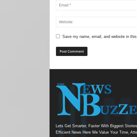
Save my name, email, and website in this
Lets Get Smarter, Faster With Biggest Storie
Efficient News Here We Value Your Time, Atte