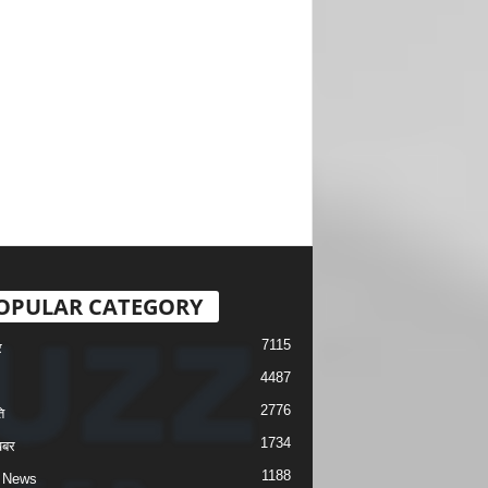
OPULAR CATEGORY
7115
र
4487
2776
ि
1734
खबर
1188
 News