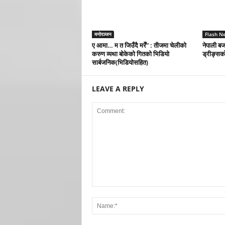
मनोरञ्जन
Flash N
ए आमा… म त जिउँदै मरेँ” : तीजमा चेलीको
नेपाली बजा
करुण व्यथा बोकेको गितको भिडियो
ड्रीङ्सको
सार्बजनिक(भिडियोसहित)
LEAVE A REPLY