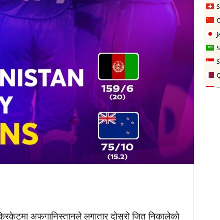
रिकेटमा अफगानिस्तानले लगातार दोस्रो जित निकालेको