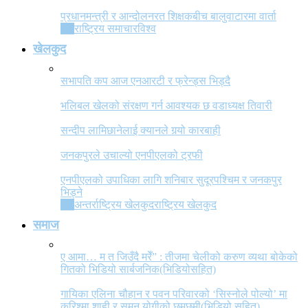
प्रधानमन्त्री र आन्दोलनरत शिक्षकबीच बालुवाटारमा वार्ता
All
राष्ट्रिय समाचार
विश्व
खेलकुद
सभापति कप आज एनआरटी र फ्रेन्ड्स भिड्दै
भलिबल खेलको संरक्षण गर्न आवश्यक छ वडाध्यक्ष तिवारी
सन्दीप लामिछानेलाई क्यानले गर्‍यो कारबाही
जनकपुरले उचाल्यो एनपीएलको ट्रफी
एनपीएलको उपाधिका लागि शनिबार सुदूरपश्चिम र जनकपुर
भिड्ने
All
अन्तर्राष्ट्रिय खेलकुद
राष्ट्रिय खेलकुद
समाज
ए आमा… म त जिउँदै मरेँ” : तीजमा चेलीको करुण व्यथा बोकेको
गितको भिडियो सार्बजनिक(भिडियोसहित)
गायिका एलिना चौहान र पवन परिवारको ‘सिस्नोले पोल्यो’ मा
करिश्मा शाही र सुमन योगीको छमछमी(भिडियो सहित)