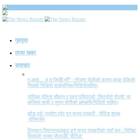
The News Buzzer
गृहपृष्ठ
ताजा खबर
समाचार
ए आमा… म त जिउँदै मरेँ” : तीजमा चेलीको करुण व्यथा बोकेको
गितको भिडियो सार्बजनिक(भिडियोसहित)
गायिका एलिना चौहान र पवन परिवारको ‘सिस्नोले पोल्यो’ मा
करिश्मा शाही र सुमन योगीको छमछमी(भिडियो सहित)
कोड वर्ड’ प्रयोग गरेर पुन मानव तस्करी , सेटिङ शुल्क
परिमार्जन
त्रिभुवन विमानस्थलबाट हुने मानव तस्करीको नयाँ रूप : भिजिट
भिसाको नाममा मौलाउँदै ‘सेटिङ’