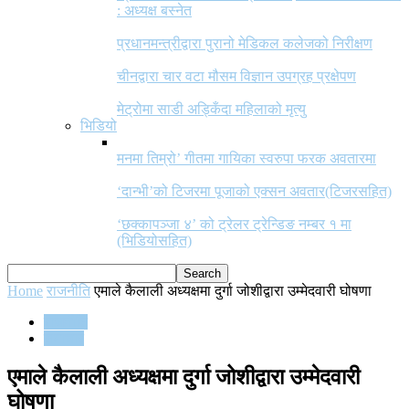
: अध्यक्ष बस्नेत
प्रधानमन्त्रीद्वारा पुरानो मेडिकल कलेजको निरीक्षण
चीनद्वारा चार वटा मौसम विज्ञान उपग्रह प्रक्षेपण
मेट्रोमा साडी अड्किँदा महिलाको मृत्यु
भिडियो
मनमा तिम्रो’ गीतमा गायिका स्वरुपा फरक अवतारमा
‘दान्भी’को टिजरमा पूजाको एक्सन अवतार(टिजरसहित)
‘छक्कापञ्जा ४’ को ट्रेलर ट्रेन्डिङ नम्बर १ मा
(भिडियोसहित)
Home
राजनीति
एमाले कैलाली अध्यक्षमा दुर्गा जोशीद्वारा उम्मेदवारी घोषणा
राजनीति
समाचार
एमाले कैलाली अध्यक्षमा दुर्गा जोशीद्वारा उम्मेदवारी
घोषणा