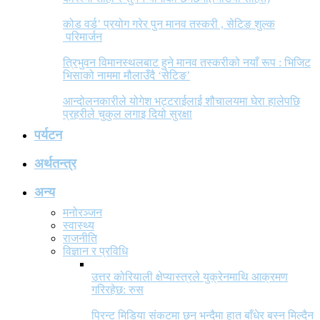
कोड वर्ड’ प्रयोग गरेर पुन मानव तस्करी , सेटिङ शुल्क
परिमार्जन
त्रिभुवन विमानस्थलबाट हुने मानव तस्करीको नयाँ रूप : भिजिट
भिसाको नाममा मौलाउँदै ‘सेटिङ’
आन्दोलनकारीले योगेश भट्टराईलाई शौचालयमा घेरा हालेपछि
प्रहरीले चुकुल लगाइ दियो सुरक्षा
पर्यटन
अर्थतन्त्र
अन्य
मनोरञ्जन
स्वास्थ्य
राजनीति
विज्ञान र प्रविधि
उत्तर कोरियाली क्षेप्यास्त्रले युक्रेनमाथि आक्रमण
गरिरहेछ: रुस
प्रिन्ट मिडिया संकटमा छन् भन्दैमा हात बाँधेर बस्न मिल्दैन