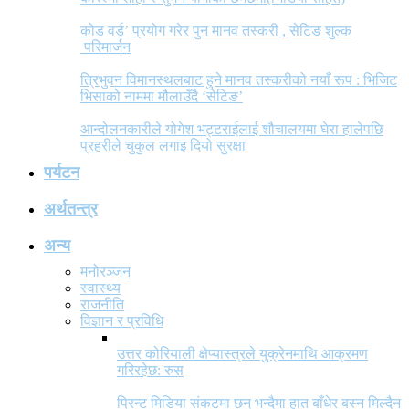
कोड वर्ड’ प्रयोग गरेर पुन मानव तस्करी , सेटिङ शुल्क
परिमार्जन
त्रिभुवन विमानस्थलबाट हुने मानव तस्करीको नयाँ रूप : भिजिट
भिसाको नाममा मौलाउँदै ‘सेटिङ’
आन्दोलनकारीले योगेश भट्टराईलाई शौचालयमा घेरा हालेपछि
प्रहरीले चुकुल लगाइ दियो सुरक्षा
पर्यटन
अर्थतन्त्र
अन्य
मनोरञ्जन
स्वास्थ्य
राजनीति
विज्ञान र प्रविधि
उत्तर कोरियाली क्षेप्यास्त्रले युक्रेनमाथि आक्रमण
गरिरहेछ: रुस
प्रिन्ट मिडिया संकटमा छन् भन्दैमा हात बाँधेर बस्न मिल्दैन