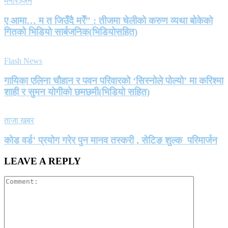
मनोरञ्जन
ए आमा… म त जिउँदै मरेँ” : तीजमा चेलीको करुण व्यथा बोकेको
गितको भिडियो सार्बजनिक(भिडियोसहित)
Flash News
गायिका एलिना चौहान र पवन परिवारको ‘सिस्नोले पोल्यो’ मा करिश्मा
शाही र सुमन योगीको छमछमी(भिडियो सहित)
ताजा खबर
कोड वर्ड’ प्रयोग गरेर पुन मानव तस्करी , सेटिङ शुल्क परिमार्जन
LEAVE A REPLY