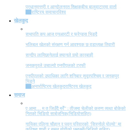
प्रधानमन्त्री र आन्दोलनरत शिक्षकबीच बालुवाटारमा वार्ता
All
राष्ट्रिय समाचार
विश्व
खेलकुद
सभापति कप आज एनआरटी र फ्रेन्ड्स भिड्दै
भलिबल खेलको संरक्षण गर्न आवश्यक छ वडाध्यक्ष तिवारी
सन्दीप लामिछानेलाई क्यानले गर्‍यो कारबाही
जनकपुरले उचाल्यो एनपीएलको ट्रफी
एनपीएलको उपाधिका लागि शनिबार सुदूरपश्चिम र जनकपुर
भिड्ने
All
अन्तर्राष्ट्रिय खेलकुद
राष्ट्रिय खेलकुद
समाज
ए आमा… म त जिउँदै मरेँ” : तीजमा चेलीको करुण व्यथा बोकेको
गितको भिडियो सार्बजनिक(भिडियोसहित)
गायिका एलिना चौहान र पवन परिवारको ‘सिस्नोले पोल्यो’ मा
करिश्मा शाही र सुमन योगीको छमछमी(भिडियो सहित)