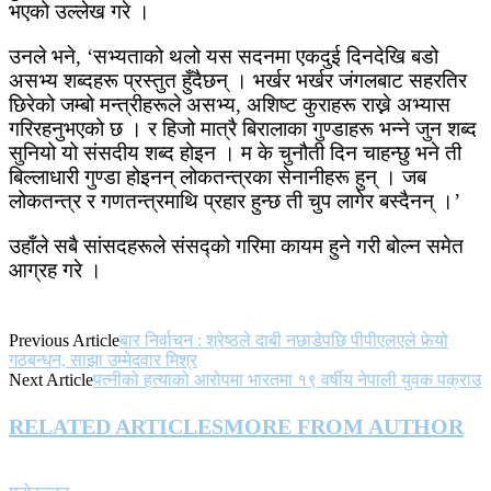
भएको उल्लेख गरे ।
उनले भने, ‘सभ्यताको थलो यस सदनमा एकदुई दिनदेखि बडो
असभ्य शब्दहरू प्रस्तुत हुँदैछन् । भर्खर भर्खर जंगलबाट सहरतिर
छिरेको जम्बो मन्त्रीहरूले असभ्य, अशिष्ट कुराहरू राख्ने अभ्यास
गरिरहनुभएको छ । र हिजो मात्रै बिरालाका गुण्डाहरू भन्ने जुन शब्द
सुनियो यो संसदीय शब्द होइन । म के चुनौती दिन चाहन्छु भने ती
बिल्लाधारी गुण्डा होइनन् लोकतन्त्रका सेनानीहरू हुन् । जब
लोकतन्त्र र गणतन्त्रमाथि प्रहार हुन्छ ती चुप लागेर बस्दैनन् ।’
उहाँले सबै सांसदहरूले संसद्को गरिमा कायम हुने गरी बोल्न समेत
आग्रह गरे ।
Previous Article
बार निर्वाचन : श्रेष्ठले दाबी नछाडेपछि पीपीएलएले फेर्‍यो
गठबन्धन, साझा उम्मेदवार मिश्र
Next Article
पत्नीको हत्याको आरोपमा भारतमा १९ वर्षीय नेपाली युवक पक्राउ
RELATED ARTICLES
MORE FROM AUTHOR