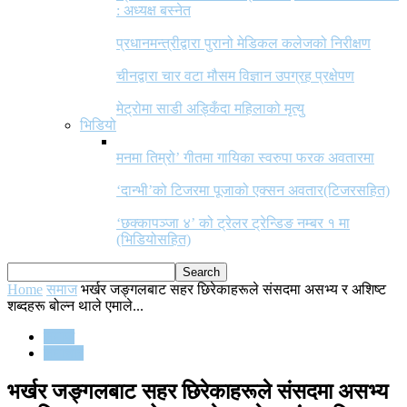
: अध्यक्ष बस्नेत
प्रधानमन्त्रीद्वारा पुरानो मेडिकल कलेजको निरीक्षण
चीनद्वारा चार वटा मौसम विज्ञान उपग्रह प्रक्षेपण
मेट्रोमा साडी अड्किँदा महिलाको मृत्यु
भिडियो
मनमा तिम्रो’ गीतमा गायिका स्वरुपा फरक अवतारमा
‘दान्भी’को टिजरमा पूजाको एक्सन अवतार(टिजरसहित)
‘छक्कापञ्जा ४’ को ट्रेलर ट्रेन्डिङ नम्बर १ मा
(भिडियोसहित)
Home
समाज
भर्खर जङ्गलबाट सहर छिरेकाहरूले संसदमा असभ्य र अशिष्ट
शब्दहरू बोल्न थाले एमाले...
समाज
समाचार
भर्खर जङ्गलबाट सहर छिरेकाहरूले संसदमा असभ्य