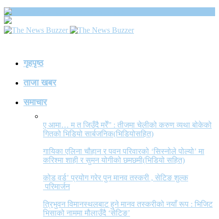
The News Buzzer
गृहपृष्ठ
ताजा खबर
समाचार
ए आमा… म त जिउँदै मरेँ” : तीजमा चेलीको करुण व्यथा बोकेको
गितको भिडियो सार्बजनिक(भिडियोसहित)
गायिका एलिना चौहान र पवन परिवारको ‘सिस्नोले पोल्यो’ मा
करिश्मा शाही र सुमन योगीको छमछमी(भिडियो सहित)
कोड वर्ड’ प्रयोग गरेर पुन मानव तस्करी , सेटिङ शुल्क
परिमार्जन
त्रिभुवन विमानस्थलबाट हुने मानव तस्करीको नयाँ रूप : भिजिट
भिसाको नाममा मौलाउँदै ‘सेटिङ’