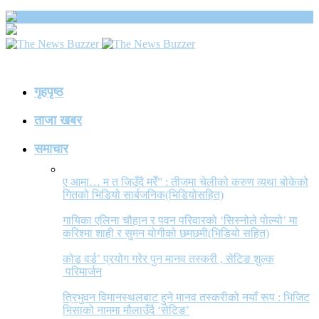
The News Buzzer
गृहपृष्ठ
ताजा खबर
समाचार
ए आमा… म त जिउँदै मरेँ” : तीजमा चेलीको करुण व्यथा बोकेको
गितको भिडियो सार्बजनिक(भिडियोसहित)
गायिका एलिना चौहान र पवन परिवारको ‘सिस्नोले पोल्यो’ मा
करिश्मा शाही र सुमन योगीको छमछमी(भिडियो सहित)
कोड वर्ड’ प्रयोग गरेर पुन मानव तस्करी , सेटिङ शुल्क
परिमार्जन
त्रिभुवन विमानस्थलबाट हुने मानव तस्करीको नयाँ रूप : भिजिट
भिसाको नाममा मौलाउँदै ‘सेटिङ’