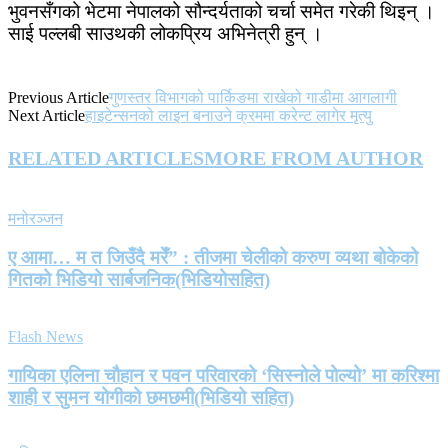
भुवनसँगको भेटमा नेपालको सौन्दर्यताको चर्चा समेत गरेकी थिइन् ।
साई पल्लबी साउथकी लोकप्रिय अभिनेत्री हुन् ।
Previous Article
गुणस्तर विभागको पार्किङमा राखेको गाडीमा आगलागी
Next Article
हाइटेन्सनको लाइन बनाउने क्रममा करेन्ट लागेर मृत्यु
RELATED ARTICLES
MORE FROM AUTHOR
मनोरञ्जन
ए आमा… म त जिउँदै मरेँ” : तीजमा चेलीको करुण व्यथा बोकेको
गितको भिडियो सार्बजनिक(भिडियोसहित)
Flash News
गायिका एलिना चौहान र पवन परिवारको ‘सिस्नोले पोल्यो’ मा करिश्मा
शाही र सुमन योगीको छमछमी(भिडियो सहित)