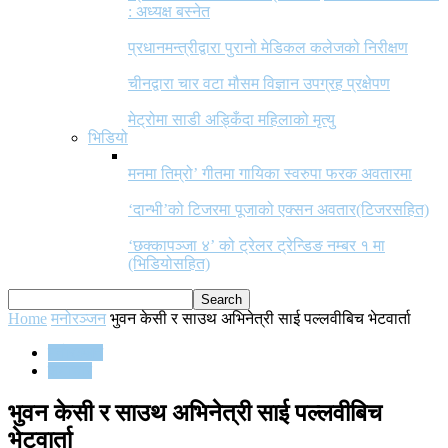
: अध्यक्ष बस्नेत
प्रधानमन्त्रीद्वारा पुरानो मेडिकल कलेजको निरीक्षण
चीनद्वारा चार वटा मौसम विज्ञान उपग्रह प्रक्षेपण
मेट्रोमा साडी अड्किँदा महिलाको मृत्यु
भिडियो
मनमा तिम्रो’ गीतमा गायिका स्वरुपा फरक अवतारमा
‘दान्भी’को टिजरमा पूजाको एक्सन अवतार(टिजरसहित)
‘छक्कापञ्जा ४’ को ट्रेलर ट्रेन्डिङ नम्बर १ मा
(भिडियोसहित)
Home
मनोरञ्जन
भुवन केसी र साउथ अभिनेत्री साई पल्लवीबिच भेटवार्ता
मनोरञ्जन
समाचार
भुवन केसी र साउथ अभिनेत्री साई पल्लवीबिच
भेटवार्ता