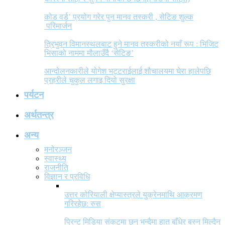
कोड वर्ड’ प्रयोग गरेर पुन मानव तस्करी , सेटिङ शुल्क
परिमार्जन
त्रिभुवन विमानस्थलबाट हुने मानव तस्करीको नयाँ रूप : भिजिट
भिसाको नाममा मौलाउँदै ‘सेटिङ’
आन्दोलनकारीले योगेश भट्टराईलाई शौचालयमा घेरा हालेपछि
प्रहरीले चुकुल लगाइ दियो सुरक्षा
पर्यटन
अर्थतन्त्र
अन्य
मनोरञ्जन
स्वास्थ्य
राजनीति
विज्ञान र प्रविधि
उत्तर कोरियाली क्षेप्यास्त्रले युक्रेनमाथि आक्रमण
गरिरहेछ: रुस
प्रिन्ट मिडिया संकटमा छन् भन्दैमा हात बाँधेर बस्न मिल्दैन