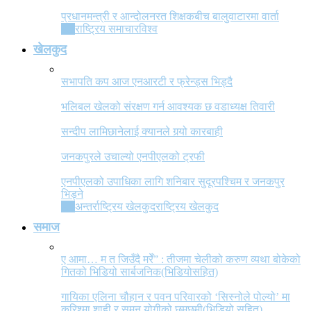
प्रधानमन्त्री र आन्दोलनरत शिक्षकबीच बालुवाटारमा वार्ता
All
राष्ट्रिय समाचार
विश्व
खेलकुद
सभापति कप आज एनआरटी र फ्रेन्ड्स भिड्दै
भलिबल खेलको संरक्षण गर्न आवश्यक छ वडाध्यक्ष तिवारी
सन्दीप लामिछानेलाई क्यानले गर्‍यो कारबाही
जनकपुरले उचाल्यो एनपीएलको ट्रफी
एनपीएलको उपाधिका लागि शनिबार सुदूरपश्चिम र जनकपुर
भिड्ने
All
अन्तर्राष्ट्रिय खेलकुद
राष्ट्रिय खेलकुद
समाज
ए आमा… म त जिउँदै मरेँ” : तीजमा चेलीको करुण व्यथा बोकेको
गितको भिडियो सार्बजनिक(भिडियोसहित)
गायिका एलिना चौहान र पवन परिवारको ‘सिस्नोले पोल्यो’ मा
करिश्मा शाही र सुमन योगीको छमछमी(भिडियो सहित)