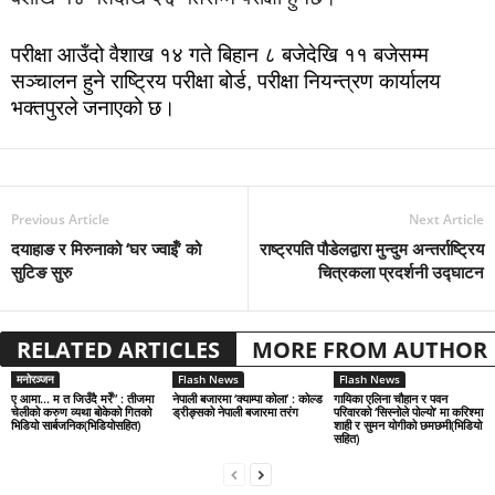
परीक्षा आउँदो वैशाख १४ गते बिहान ८ बजेदेखि ११ बजेसम्म
सञ्चालन हुने राष्ट्रिय परीक्षा बोर्ड, परीक्षा नियन्त्रण कार्यालय
भक्तपुरले जनाएको छ।
Previous Article
Next Article
दयाहाङ र मिरुनाको ‘घर ज्वाइँ’ को
राष्ट्रपति पौडेलद्वारा मुन्दुम अन्तर्राष्ट्रिय
सुटिङ सुरु
चित्रकला प्रदर्शनी उद्घाटन
RELATED ARTICLES
MORE FROM AUTHOR
मनोरञ्जन
Flash News
Flash News
ए आमा… म त जिउँदै मरेँ” : तीजमा
नेपाली बजारमा ‘क्याम्पा कोला’ : कोल्ड
गायिका एलिना चौहान र पवन
चेलीको करुण व्यथा बोकेको गितको
ड्रीङ्सको नेपाली बजारमा तरंग
परिवारको ‘सिस्नोले पोल्यो’ मा करिश्मा
भिडियो सार्बजनिक(भिडियोसहित)
शाही र सुमन योगीको छमछमी(भिडियो
सहित)