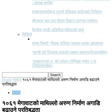
: अध्यक्ष बस्नेत
प्रधानमन्त्रीद्वारा पुरानो मेडिकल कलेजको निरीक्षण
चीनद्वारा चार वटा मौसम विज्ञान उपग्रह प्रक्षेपण
मेट्रोमा साडी अड्किँदा महिलाको मृत्यु
भिडियो
मनमा तिम्रो’ गीतमा गायिका स्वरुपा फरक अवतारमा
‘दान्भी’को टिजरमा पूजाको एक्सन अवतार(टिजरसहित)
‘छक्कापञ्जा ४’ को ट्रेलर ट्रेन्डिङ नम्बर १ मा
(भिडियोसहित)
Home
समाज
१०६१ मेगावाटको माथिल्लो अरुण निर्माण अगाडि बढाउने
प्रतिबद्धता
समाज
१०६१ मेगावाटको माथिल्लो अरुण निर्माण अगाडि
बढाउने प्रतिबद्धता