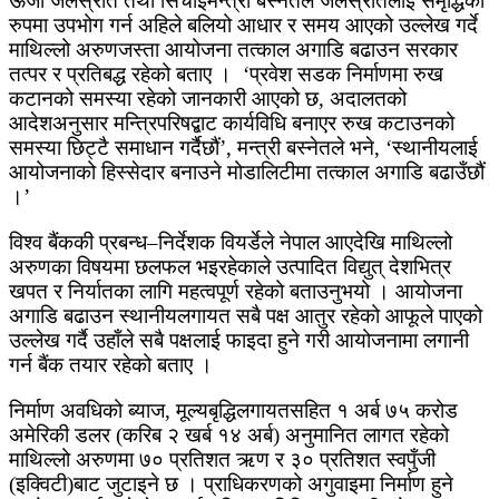
ऊर्जा जलस्रोत तथा सिंचाइमन्त्री बस्नेतले जलस्रोतलाई समृद्धिको
रुपमा उपभोग गर्न अहिले बलियो आधार र समय आएको उल्लेख गर्दे
माथिल्लो अरुणजस्ता आयोजना तत्काल अगाडि बढाउन सरकार
तत्पर र प्रतिबद्ध रहेको बताए । ‘प्रवेश सडक निर्माणमा रुख
कटानको समस्या रहेको जानकारी आएको छ, अदालतको
आदेशअनुसार मन्त्रिपरिषद्बाट कार्यविधि बनाएर रुख कटाउनको
समस्या छिट्टै समाधान गर्दैछौं’, मन्त्री बस्नेतले भने, ‘स्थानीयलाई
आयोजनाको हिस्सेदार बनाउने मोडालिटीमा तत्काल अगाडि बढाउँछौं
।’
विश्व बैंककी प्रबन्ध–निर्देशक वियर्डेले नेपाल आएदेखि माथिल्लो
अरुणका विषयमा छलफल भइरहेकाले उत्पादित विद्युत् देशभित्र
खपत र निर्यातका लागि महत्वपूर्ण रहेको बताउनुभयो । आयोजना
अगाडि बढाउन स्थानीयलगायत सबै पक्ष आतुर रहेको आफूले पाएको
उल्लेख गर्दै उहाँले सबै पक्षलाई फाइदा हुने गरी आयोजनामा लगानी
गर्न बैंक तयार रहेको बताए ।
निर्माण अवधिको ब्याज, मूल्यबृद्धिलगायतसहित १ अर्ब ७५ करोड
अमेरिकी डलर (करिब २ खर्ब १४ अर्ब) अनुमानित लागत रहेको
माथिल्लो अरुणमा ७० प्रतिशत ऋण र ३० प्रतिशत स्वपुँजी
(इक्विटी)बाट जुटाइने छ । प्राधिकरणको अगुवाइमा निर्माण हुने