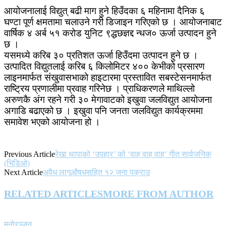
आयोजनालाई विद्युत् बढी माग हुने हिउँदका ६ महिनामा दैनिक ६
घण्टा पूर्ण क्षमतामा चलाउने गरी डिजाइन गरिएको छ । आयोजनाबाट
वार्षिक ४ अर्ब ५१ करोड युनिट ९द्धछज्ञद्द न्धज० ऊर्जा उत्पादन हुने
छ ।
यसमध्ये करिब ३० प्रतिशत ऊर्जा हिउँदमा उत्पादन हुने छ ।
उत्पादित विद्युतलाई करिब ६ किलोमिटर ४०० केभीको प्रसारण
लाइनमार्फत संखुवासभाको हाइटारमा प्रस्तावित सबस्टेसनमार्फत
राष्ट्रिय प्रणालीमा प्रवाह गरिनेछ । प्राधिकरणले माथिल्लो
अरुणकै अंग रहने गरी ३० मेगावाटको इखुवा जलविद्युत आयोजना
अगाडि बढाएको छ । इखुवा पनि जनता जलविद्युत कार्यक्रममा
समावेश भएको आयोजना हो ।
Previous Article
रेखा थापाको ‘उपहार’ को ‘वाह वाह वाह’ गीत सार्वजनिक
(भिडिओ)
Next Article
अवैध लागूऔषधसहित १२ जना पक्राउ
RELATED ARTICLES
MORE FROM AUTHOR
मनोरञ्जन