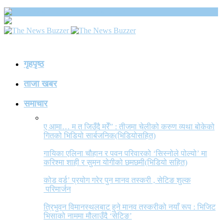
The News Buzzer
गृहपृष्ठ
ताजा खबर
समाचार
ए आमा… म त जिउँदै मरेँ” : तीजमा चेलीको करुण व्यथा बोकेको
गितको भिडियो सार्बजनिक(भिडियोसहित)
गायिका एलिना चौहान र पवन परिवारको ‘सिस्नोले पोल्यो’ मा
करिश्मा शाही र सुमन योगीको छमछमी(भिडियो सहित)
कोड वर्ड’ प्रयोग गरेर पुन मानव तस्करी , सेटिङ शुल्क
परिमार्जन
त्रिभुवन विमानस्थलबाट हुने मानव तस्करीको नयाँ रूप : भिजिट
भिसाको नाममा मौलाउँदै ‘सेटिङ’