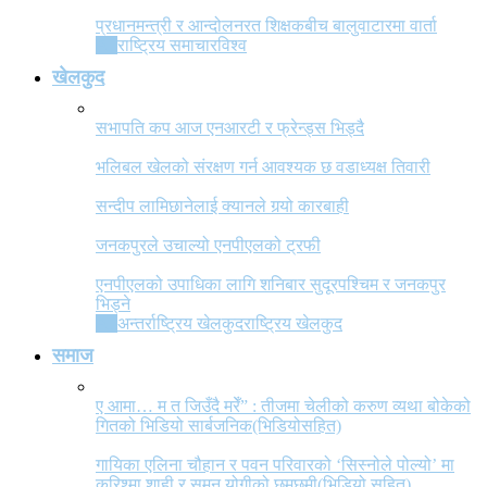
प्रधानमन्त्री र आन्दोलनरत शिक्षकबीच बालुवाटारमा वार्ता
All
राष्ट्रिय समाचार
विश्व
खेलकुद
सभापति कप आज एनआरटी र फ्रेन्ड्स भिड्दै
भलिबल खेलको संरक्षण गर्न आवश्यक छ वडाध्यक्ष तिवारी
सन्दीप लामिछानेलाई क्यानले गर्‍यो कारबाही
जनकपुरले उचाल्यो एनपीएलको ट्रफी
एनपीएलको उपाधिका लागि शनिबार सुदूरपश्चिम र जनकपुर
भिड्ने
All
अन्तर्राष्ट्रिय खेलकुद
राष्ट्रिय खेलकुद
समाज
ए आमा… म त जिउँदै मरेँ” : तीजमा चेलीको करुण व्यथा बोकेको
गितको भिडियो सार्बजनिक(भिडियोसहित)
गायिका एलिना चौहान र पवन परिवारको ‘सिस्नोले पोल्यो’ मा
करिश्मा शाही र सुमन योगीको छमछमी(भिडियो सहित)