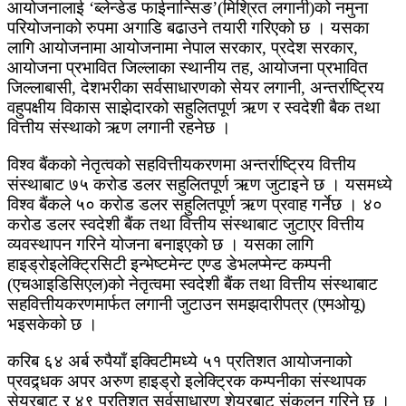
आयोजनालाई ‘ब्लेन्डेड फाईनान्सिङ’(मिश्रित लगानी)को नमुना
परियोजनाको रुपमा अगाडि बढाउने तयारी गरिएको छ । यसका
लागि आयोजनामा आयोजनामा नेपाल सरकार, प्रदेश सरकार,
आयोजना प्रभावित जिल्लाका स्थानीय तह, आयोजना प्रभावित
जिल्लाबासी, देशभरीका सर्वसाधारणको सेयर लगानी, अन्तर्राष्ट्रिय
वहुपक्षीय विकास साझेदारको सहुलितपूर्ण ऋण र स्वदेशी बैक तथा
वित्तीय संस्थाको ऋण लगानी रहनेछ ।
विश्व बैंकको नेतृत्वको सहवित्तीयकरणमा अन्तर्राष्ट्रिय वित्तीय
संस्थाबाट ७५ करोड डलर सहुलितपूर्ण ऋण जुटाइने छ । यसमध्ये
विश्व बैंकले ५० करोड डलर सहुलितपूर्ण ऋण प्रवाह गर्नेछ । ४०
करोड डलर स्वदेशी बैंक तथा वित्तीय संस्थाबाट जुटाएर वित्तीय
व्यवस्थापन गरिने योजना बनाइएको छ । यसका लागि
हाइड्रोइलेक्ट्रिसिटी इन्भेष्टमेन्ट एण्ड डेभलप्मेन्ट कम्पनी
(एचआइडिसिएल)को नेतृत्वमा स्वदेशी बैंक तथा वित्तीय संस्थाबाट
सहवित्तीयकरणमार्फत लगानी जुटाउन समझदारीपत्र (एमओयू)
भइसकेको छ ।
करिब ६४ अर्ब रुपैयाँ इक्विटीमध्ये ५१ प्रतिशत आयोजनाको
प्रवद्र्धक अपर अरुण हाइड्रो इलेक्ट्रिक कम्पनीका संस्थापक
सेयरबाट र ४९ प्रतिशत सर्वसाधारण शेयरबाट संकलन गरिने छ ।