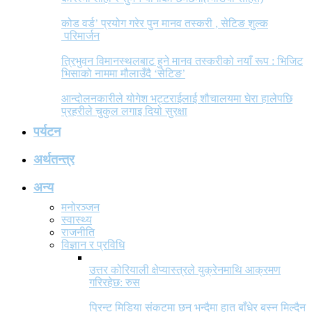
कोड वर्ड’ प्रयोग गरेर पुन मानव तस्करी , सेटिङ शुल्क
परिमार्जन
त्रिभुवन विमानस्थलबाट हुने मानव तस्करीको नयाँ रूप : भिजिट
भिसाको नाममा मौलाउँदै ‘सेटिङ’
आन्दोलनकारीले योगेश भट्टराईलाई शौचालयमा घेरा हालेपछि
प्रहरीले चुकुल लगाइ दियो सुरक्षा
पर्यटन
अर्थतन्त्र
अन्य
मनोरञ्जन
स्वास्थ्य
राजनीति
विज्ञान र प्रविधि
उत्तर कोरियाली क्षेप्यास्त्रले युक्रेनमाथि आक्रमण
गरिरहेछ: रुस
प्रिन्ट मिडिया संकटमा छन् भन्दैमा हात बाँधेर बस्न मिल्दैन