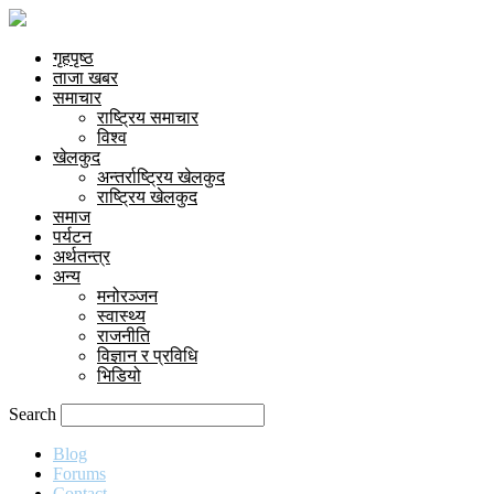
गृहपृष्ठ
ताजा खबर
समाचार
राष्ट्रिय समाचार
विश्व
खेलकुद
अन्तर्राष्ट्रिय खेलकुद
राष्ट्रिय खेलकुद
समाज
पर्यटन
अर्थतन्त्र
अन्य
मनोरञ्जन
स्वास्थ्य
राजनीति
विज्ञान र प्रविधि
भिडियो
Search
Blog
Forums
Contact