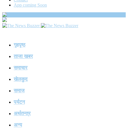
App coming Soon
The News Buzzer
गृहपृष्ठ
ताजा खबर
समाचार
खेलकुद
समाज
पर्यटन
अर्थतन्त्र
अन्य