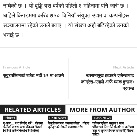
नाघेको छ । यो वृद्धि यस वर्षको पहिलो ६ महिनामा पनि जारी छ ।
अहिले किंगडममा करिब ७५० चिनियाँ संयुक्त उद्यम वा कम्पनीहरू
सञ्चालनमा रहेको उनले बताए । यो संख्या अझै बढिरहेको उनको
भनाई छ ।
Previous Article
Next Article
सुदूरपश्चिमको बजेट भदौ ३१ मा आउने
उपसभामुख हटाउने एजेन्डाबाट
कांग्रेस–एमाले आफैँ ब्याक हुन्छनः
प्रचण्ड
RELATED ARTICLES
MORE FROM AUTHOR
मनोरञ्जन
Flash News
Flash News
ए आमा… म त जिउँदै मरेँ” : तीजमा
नेपाली बजारमा ‘क्याम्पा कोला’ : कोल्ड
गायिका एलिना चौहान र पवन
चेलीको करुण व्यथा बोकेको गितको
ड्रीङ्सको नेपाली बजारमा तरंग
परिवारको ‘सिस्नोले पोल्यो’ मा करिश्मा
भिडियो सार्बजनिक(भिडियोसहित)
शाही र सुमन योगीको छमछमी(भिडियो
सहित)