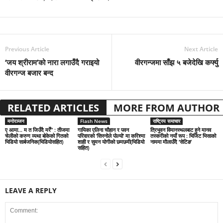
Previous Article
Next Article
‘जय श्रीराम’को नारा लगाउँदै गराइयो
वीरगन्जमा साँझ ५ बजेदेखि कर्फ्यु
वीरगन्ज बजार बन्द
RELATED ARTICLES
MORE FROM AUTHOR
मनोरञ्जन
Flash News
राष्ट्रिय समाचार
ए आमा… म त जिउँदै मरेँ” : तीजमा
गायिका एलिना चौहान र पवन
त्रिभुवन विमानस्थलबाट हुने मानव
चेलीको करुण व्यथा बोकेको गितको
परिवारको ‘सिस्नोले पोल्यो’ मा करिश्मा
तस्करीको नयाँ रूप : भिजिट भिसाको
भिडियो सार्बजनिक(भिडियोसहित)
शाही र सुमन योगीको छमछमी(भिडियो
नाममा मौलाउँदै ‘सेटिङ’
सहित)
LEAVE A REPLY