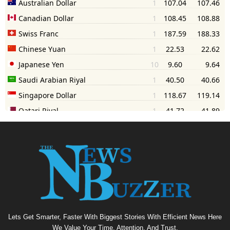
Lets Get Smarter, Faster With Biggest Stories With Efficient News Here
We Value Your Time, Attention, And Trust.