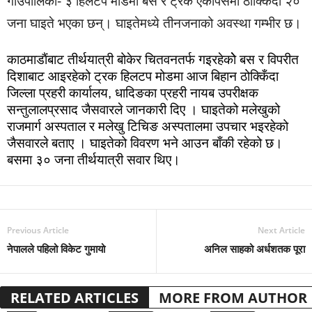
गाउँपालिका- ३ हिलटप मोडमा बस र ट्रक एकापसमा ठोक्किँदा २०
जना घाइते भएका छन्। घाइतेमध्ये तीनजनाको अवस्था गम्भीर छ।
काठमाडाैंबाट तीर्थयात्री बोकेर चितवनतर्फ गइरहेकोे बस र विपरीत
दिशाबाट आइरहेको ट्रक हिलटप मोडमा आज बिहान ठोक्किँदा
जिल्ला प्रहरी कार्यालय, धादिङका प्रहरी नायब उपरीक्षक
सन्तुलालप्रसाद जैसवारले जानकारी दिए । घाइतेको मलेखुको
राजमार्ग अस्पताल र मलेखु टिचिङ अस्पतालमा उपचार भइरहेको
जैसवारले बताए । घाइतेको विवरण भने आउन बाँकी रहेको छ।
बसमा ३० जना तीर्थयात्री सवार थिए।
Previous Article
Next Article
नेपालले पहिलो विकेट गुमायो
अनिल साहको अर्धशतक पूरा
RELATED ARTICLES
MORE FROM AUTHOR