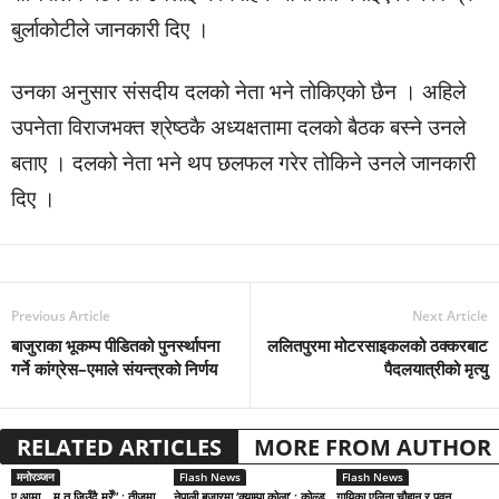
बुर्लाकोटीले जानकारी दिए ।
उनका अनुसार संसदीय दलको नेता भने तोकिएको छैन । अहिले
उपनेता विराजभक्त श्रेष्ठकै अध्यक्षतामा दलको बैठक बस्ने उनले
बताए । दलको नेता भने थप छलफल गरेर तोकिने उनले जानकारी
दिए ।
Previous Article
Next Article
बाजुराका भूकम्प पीडितको पुनर्स्थापना
ललितपुरमा मोटरसाइकलको ठक्करबाट
गर्ने कांग्रेस–एमाले संयन्त्रको निर्णय
पैदलयात्रीको मृत्यु
RELATED ARTICLES
MORE FROM AUTHOR
मनोरञ्जन
Flash News
Flash News
ए आमा… म त जिउँदै मरेँ” : तीजमा
नेपाली बजारमा ‘क्याम्पा कोला’ : कोल्ड
गायिका एलिना चौहान र पवन