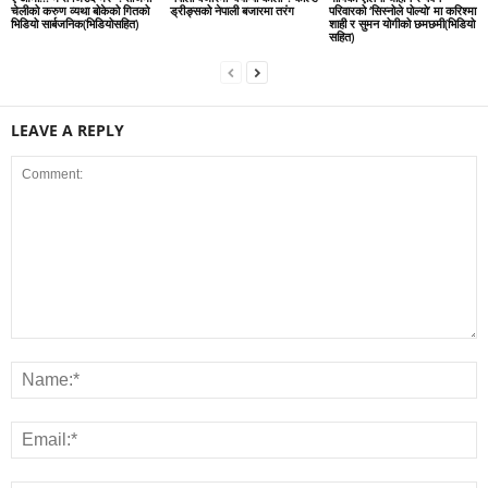
चेलीको करुण व्यथा बोकेको गितको
ड्रीङ्सको नेपाली बजारमा तरंग
परिवारको ‘सिस्नोले पोल्यो’ मा करिश्मा
भिडियो सार्बजनिक(भिडियोसहित)
शाही र सुमन योगीको छमछमी(भिडियो
सहित)
LEAVE A REPLY