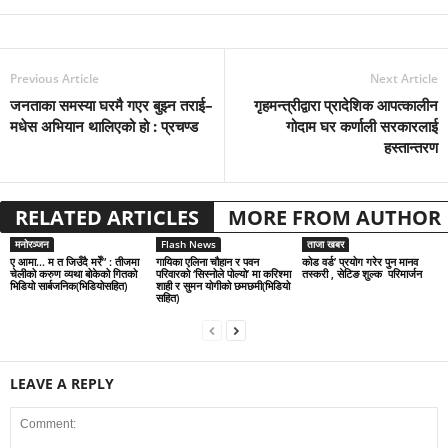
Previous Article
Next Article
जनताका समस्या घरमै गएर बुझ्न तराई–
गृहमन्त्रीद्वारा प्रादेशिक आपत्कालीन
मधेस अभियान थालिएको हो : प्रचण्ड
गोदाम घर कर्णाली सरकारलाई
हस्तान्तरण
RELATED ARTICLES
MORE FROM AUTHOR
मनोरञ्जन
Flash News
ताजा खबर
ए आमा… म त जिउँदै मरेँ” : तीजमा
गायिका एलिना चौहान र पवन
कोड वर्ड’ प्रयोग गरेर पुन मानव
चेलीको करुण व्यथा बोकेको गितको
परिवारको ‘सिस्नोले पोल्यो’ मा करिश्मा
तस्करी , सेटिङ शुल्क परिमार्जन
भिडियो सार्बजनिक(भिडियोसहित)
शाही र सुमन योगीको छमछमी(भिडियो
सहित)
LEAVE A REPLY