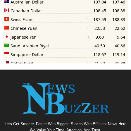
Lets Get Smarter, Faster With Biggest Stories With Efficient News Here
We Value Your Time, Attention, And Trust.