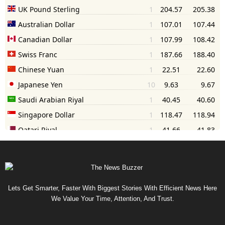
Lets Get Smarter, Faster With Biggest Stories With Efficient News Here
We Value Your Time, Attention, And Trust.