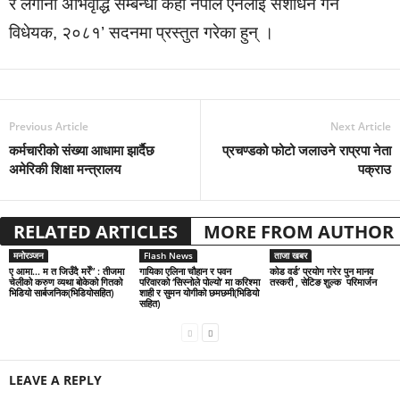
र लगानी अभिवृद्धि सम्बन्धी केही नेपाल ऐनलाई संशोधन गर्ने
विधेयक, २०८१’ सदनमा प्रस्तुत गरेका हुन् ।
Previous Article
Next Article
कर्मचारीको संख्या आधामा झार्दैछ
प्रचण्डको फोटो जलाउने राप्रपा नेता
अमेरिकी शिक्षा मन्त्रालय
पक्राउ
RELATED ARTICLES
MORE FROM AUTHOR
मनोरञ्जन
Flash News
ताजा खबर
ए आमा… म त जिउँदै मरेँ” : तीजमा
गायिका एलिना चौहान र पवन
कोड वर्ड’ प्रयोग गरेर पुन मानव
चेलीको करुण व्यथा बोकेको गितको
परिवारको ‘सिस्नोले पोल्यो’ मा करिश्मा
तस्करी , सेटिङ शुल्क परिमार्जन
भिडियो सार्बजनिक(भिडियोसहित)
शाही र सुमन योगीको छमछमी(भिडियो
सहित)
LEAVE A REPLY