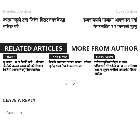
Previous Article
Next Article
काठमान्डुले टस जितेर विराटनगरविरुद्ध
इजरायलले गाजामा आक्रमण गर्दा
बलिङ गर्दै
मेयरसहित २२ जनाको मृत्यु
RELATED ARTICLES
MORE FROM AUTHOR
मनोरञ्जन
Flash News
Flash News
ए आमा… म त जिउँदै मरेँ” : तीजमा
नेपाली बजारमा ‘क्याम्पा कोला’ : कोल्ड
गायिका एलिना चौहान र पवन
चेलीको करुण व्यथा बोकेको गितको
ड्रीङ्सको नेपाली बजारमा तरंग
परिवारको ‘सिस्नोले पोल्यो’ मा करिश्मा
भिडियो सार्बजनिक(भिडियोसहित)
शाही र सुमन योगीको छमछमी(भिडियो
सहित)
LEAVE A REPLY