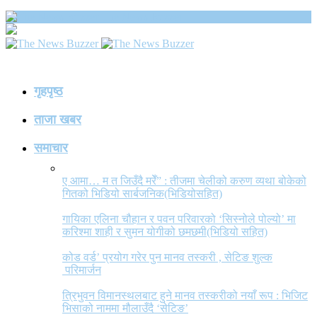
The News Buzzer
गृहपृष्ठ
ताजा खबर
समाचार
ए आमा… म त जिउँदै मरेँ” : तीजमा चेलीको करुण व्यथा बोकेको
गितको भिडियो सार्बजनिक(भिडियोसहित)
गायिका एलिना चौहान र पवन परिवारको ‘सिस्नोले पोल्यो’ मा
करिश्मा शाही र सुमन योगीको छमछमी(भिडियो सहित)
कोड वर्ड’ प्रयोग गरेर पुन मानव तस्करी , सेटिङ शुल्क
परिमार्जन
त्रिभुवन विमानस्थलबाट हुने मानव तस्करीको नयाँ रूप : भिजिट
भिसाको नाममा मौलाउँदै ‘सेटिङ’