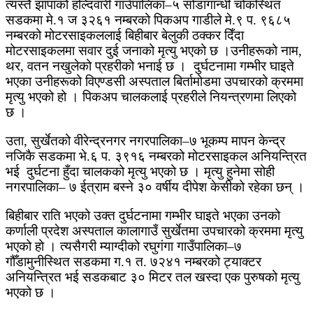
त्यस्तै झापाको हल्दिवारी गाउँपालिका–५ सोडागान्धी चोकस्थित
सडकमा मे.१ ज ३२६१ नम्बरको पिकअप गाडीले मे.९ प. ९६८५
नम्बरको मोटरसाइकललाई बिहीबार बेलुकी ठक्कर दिँदा
मोटरसाइकलमा सवार दुई जनाको मृत्यु भएको छ ।उनीहरूको नाम,
थर, वतन नखुलेको प्रहरीको भनाई छ । दुर्घटनामा गम्भीर घाइते
भएका उनीहरूको विएण्डसी अस्पताल बिर्तामोडमा उपचारको क्रममा
मृत्यु भएको हो । पिकअप चालकलाई प्रहरीले नियन्त्रणमा लिएको
छ ।
उता, सुर्खेतको वीरेन्द्रनगर नगरपालिका–७ भूकम्प मापन केन्द्र
नजिकै सडकमा भे.६ प. ३९१६ नम्बरको मोटरसाइकल अनियन्त्रित
भई दुर्घटना हुँदा चालकको मृत्यु भएको छ । मृत्यु हुनेमा सोही
नगरपालिका– ७ ईत्राम बस्ने ३० वर्षीय दीपेश केसीको रहेका छन् ।
बिहीबार राति भएको उक्त दुर्घटनामा गम्भीर घाइते भएका उनको
कर्णाली प्रदेश अस्पताल कालागाउँ सुर्खेतमा उपचारको क्रममा मृत्यु
भएको हो । त्यसैगरी म्याग्दीको रघुगंगा गाउँपालिका–७
गौँडामुनीस्थित सडकमा ग.१ त. ७२४१ नम्बरको ट्याक्टर
अनियन्त्रित भई सडकबाट ३० मिटर तल खस्दा एक पुरुषको मृत्यु
भएको छ ।