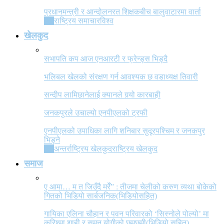
प्रधानमन्त्री र आन्दोलनरत शिक्षकबीच बालुवाटारमा वार्ता
All
राष्ट्रिय समाचार
विश्व
खेलकुद
सभापति कप आज एनआरटी र फ्रेन्ड्स भिड्दै
भलिबल खेलको संरक्षण गर्न आवश्यक छ वडाध्यक्ष तिवारी
सन्दीप लामिछानेलाई क्यानले गर्‍यो कारबाही
जनकपुरले उचाल्यो एनपीएलको ट्रफी
एनपीएलको उपाधिका लागि शनिबार सुदूरपश्चिम र जनकपुर
भिड्ने
All
अन्तर्राष्ट्रिय खेलकुद
राष्ट्रिय खेलकुद
समाज
ए आमा… म त जिउँदै मरेँ” : तीजमा चेलीको करुण व्यथा बोकेको
गितको भिडियो सार्बजनिक(भिडियोसहित)
गायिका एलिना चौहान र पवन परिवारको ‘सिस्नोले पोल्यो’ मा
करिश्मा शाही र सुमन योगीको छमछमी(भिडियो सहित)