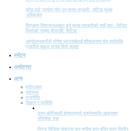
कोड वर्ड’ प्रयोग गरेर पुन मानव तस्करी , सेटिङ शुल्क
परिमार्जन
त्रिभुवन विमानस्थलबाट हुने मानव तस्करीको नयाँ रूप : भिजिट
भिसाको नाममा मौलाउँदै ‘सेटिङ’
आन्दोलनकारीले योगेश भट्टराईलाई शौचालयमा घेरा हालेपछि
प्रहरीले चुकुल लगाइ दियो सुरक्षा
पर्यटन
अर्थतन्त्र
अन्य
मनोरञ्जन
स्वास्थ्य
राजनीति
विज्ञान र प्रविधि
उत्तर कोरियाली क्षेप्यास्त्रले युक्रेनमाथि आक्रमण
गरिरहेछ: रुस
प्रिन्ट मिडिया संकटमा छन् भन्दैमा हात बाँधेर बस्न मिल्दैन