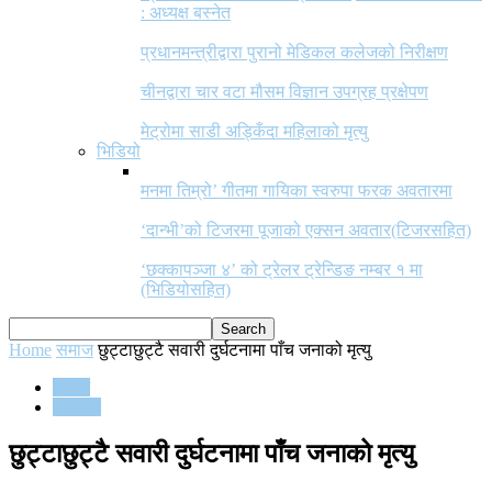
: अध्यक्ष बस्नेत
प्रधानमन्त्रीद्वारा पुरानो मेडिकल कलेजको निरीक्षण
चीनद्वारा चार वटा मौसम विज्ञान उपग्रह प्रक्षेपण
मेट्रोमा साडी अड्किँदा महिलाको मृत्यु
भिडियो
मनमा तिम्रो’ गीतमा गायिका स्वरुपा फरक अवतारमा
‘दान्भी’को टिजरमा पूजाको एक्सन अवतार(टिजरसहित)
‘छक्कापञ्जा ४’ को ट्रेलर ट्रेन्डिङ नम्बर १ मा
(भिडियोसहित)
Home
समाज
छुट्टाछुट्टै सवारी दुर्घटनामा पाँच जनाको मृत्यु
समाज
समाचार
छुट्टाछुट्टै सवारी दुर्घटनामा पाँच जनाको मृत्यु