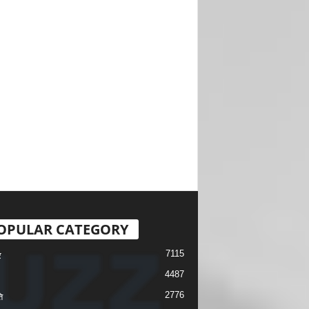
OPULAR CATEGORY
7115
र
4487
2776
ि