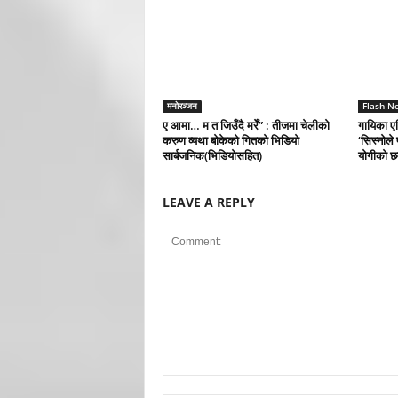
मनोरञ्जन
Flash N
ए आमा… म त जिउँदै मरेँ” : तीजमा चेलीको
गायिका ए
करुण व्यथा बोकेको गितको भिडियो
‘सिस्नोले 
सार्बजनिक(भिडियोसहित)
योगीको छ
LEAVE A REPLY