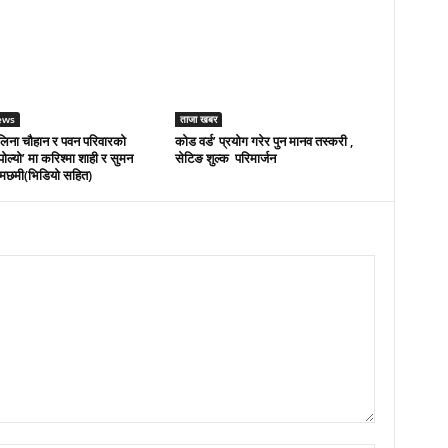
ews
ताजा खबर
लिना चौहान र पवन परिवारको
कोड वर्ड’ प्रयोग गरेर पुन मानव तस्करी ,
पोल्यो’ मा करिश्मा शाही र सुमन
सेटिङ शुल्क परिमार्जन
मछमी(भिडियो सहित)