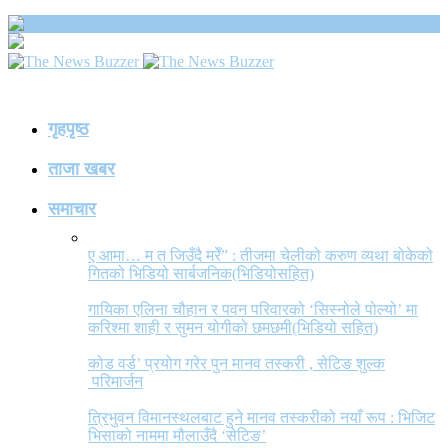
The News Buzzer
गृहपृष्ठ
ताजा खबर
समाचार
ए आमा… म त जिउँदै मरेँ” : तीजमा चेलीको करुण व्यथा बोकेको
गितको भिडियो सार्बजनिक(भिडियोसहित)
गायिका एलिना चौहान र पवन परिवारको ‘सिस्नोले पोल्यो’ मा
करिश्मा शाही र सुमन योगीको छमछमी(भिडियो सहित)
कोड वर्ड’ प्रयोग गरेर पुन मानव तस्करी , सेटिङ शुल्क
परिमार्जन
त्रिभुवन विमानस्थलबाट हुने मानव तस्करीको नयाँ रूप : भिजिट
भिसाको नाममा मौलाउँदै ‘सेटिङ’