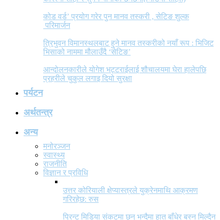
कोड वर्ड’ प्रयोग गरेर पुन मानव तस्करी , सेटिङ शुल्क
परिमार्जन
त्रिभुवन विमानस्थलबाट हुने मानव तस्करीको नयाँ रूप : भिजिट
भिसाको नाममा मौलाउँदै ‘सेटिङ’
आन्दोलनकारीले योगेश भट्टराईलाई शौचालयमा घेरा हालेपछि
प्रहरीले चुकुल लगाइ दियो सुरक्षा
पर्यटन
अर्थतन्त्र
अन्य
मनोरञ्जन
स्वास्थ्य
राजनीति
विज्ञान र प्रविधि
उत्तर कोरियाली क्षेप्यास्त्रले युक्रेनमाथि आक्रमण
गरिरहेछ: रुस
प्रिन्ट मिडिया संकटमा छन् भन्दैमा हात बाँधेर बस्न मिल्दैन