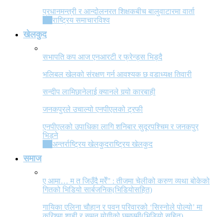
प्रधानमन्त्री र आन्दोलनरत शिक्षकबीच बालुवाटारमा वार्ता
All
राष्ट्रिय समाचार
विश्व
खेलकुद
सभापति कप आज एनआरटी र फ्रेन्ड्स भिड्दै
भलिबल खेलको संरक्षण गर्न आवश्यक छ वडाध्यक्ष तिवारी
सन्दीप लामिछानेलाई क्यानले गर्‍यो कारबाही
जनकपुरले उचाल्यो एनपीएलको ट्रफी
एनपीएलको उपाधिका लागि शनिबार सुदूरपश्चिम र जनकपुर
भिड्ने
All
अन्तर्राष्ट्रिय खेलकुद
राष्ट्रिय खेलकुद
समाज
ए आमा… म त जिउँदै मरेँ” : तीजमा चेलीको करुण व्यथा बोकेको
गितको भिडियो सार्बजनिक(भिडियोसहित)
गायिका एलिना चौहान र पवन परिवारको ‘सिस्नोले पोल्यो’ मा
करिश्मा शाही र सुमन योगीको छमछमी(भिडियो सहित)