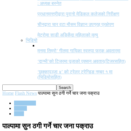
: अध्यक्ष बस्नेत
प्रधानमन्त्रीद्वारा पुरानो मेडिकल कलेजको निरीक्षण
चीनद्वारा चार वटा मौसम विज्ञान उपग्रह प्रक्षेपण
मेट्रोमा साडी अड्किँदा महिलाको मृत्यु
भिडियो
मनमा तिम्रो’ गीतमा गायिका स्वरुपा फरक अवतारमा
‘दान्भी’को टिजरमा पूजाको एक्सन अवतार(टिजरसहित)
‘छक्कापञ्जा ४’ को ट्रेलर ट्रेन्डिङ नम्बर १ मा
(भिडियोसहित)
Home
Flash News
पाल्पामा सुन ठगी गर्ने चार जना पक्राउ
Flash News
समाचार
समाज
पाल्पामा सुन ठगी गर्ने चार जना पक्राउ