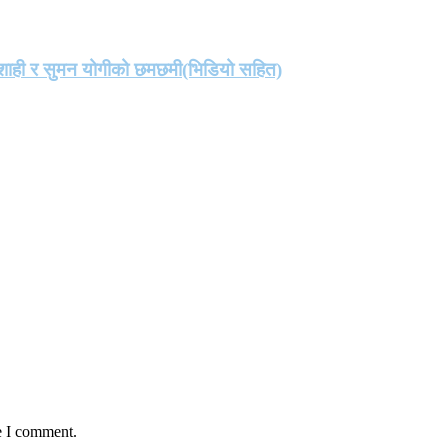
मा शाही र सुमन योगीको छमछमी(भिडियो सहित)
e I comment.