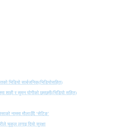
 गितको भिडियो सार्बजनिक(भिडियोसहित)
िश्मा शाही र सुमन योगीको छमछमी(भिडियो सहित)
िसाको नाममा मौलाउँदै ‘सेटिङ’
ले चुकुल लगाइ दियो सुरक्षा