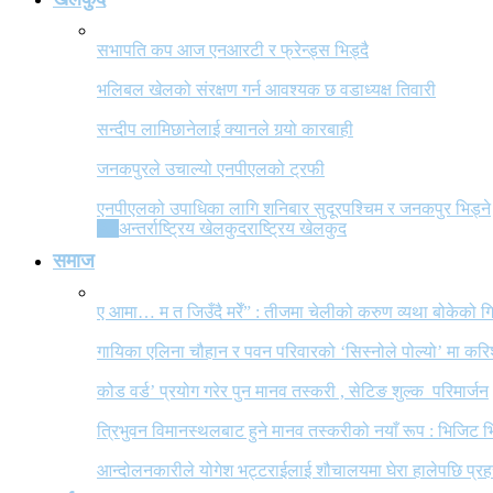
सभापति कप आज एनआरटी र फ्रेन्ड्स भिड्दै
भलिबल खेलको संरक्षण गर्न आवश्यक छ वडाध्यक्ष तिवारी
सन्दीप लामिछानेलाई क्यानले गर्‍यो कारबाही
जनकपुरले उचाल्यो एनपीएलको ट्रफी
एनपीएलको उपाधिका लागि शनिबार सुदूरपश्चिम र जनकपुर भिड्ने
All
अन्तर्राष्ट्रिय खेलकुद
राष्ट्रिय खेलकुद
समाज
ए आमा… म त जिउँदै मरेँ” : तीजमा चेलीको करुण व्यथा बोकेको
गायिका एलिना चौहान र पवन परिवारको ‘सिस्नोले पोल्यो’ मा कर
कोड वर्ड’ प्रयोग गरेर पुन मानव तस्करी , सेटिङ शुल्क परिमार्जन
त्रिभुवन विमानस्थलबाट हुने मानव तस्करीको नयाँ रूप : भिजिट भ
आन्दोलनकारीले योगेश भट्टराईलाई शौचालयमा घेरा हालेपछि प्रहरी