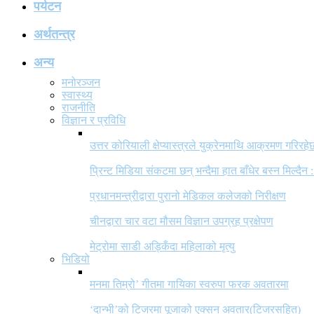
पर्यटन
अर्थतन्त्र
अन्य
मनोरञ्जन
स्वास्थ्य
राजनीति
विज्ञान र प्रविधि
उत्तर कोरियाली क्षेप्यास्त्रले युक्रेनमाथि आक्रमण गरिरहे
प्रिन्ट मिडिया संकटमा छन् भन्दैमा हात बाँधेर बस्न मिल्दैन :
प्रधानमन्त्रीद्वारा पुरानो मेडिकल कलेजको निरीक्षण
चीनद्वारा चार वटा मौसम विज्ञान उपग्रह प्रक्षेपण
मेट्रोमा साडी अड्किँदा महिलाको मृत्यु
भिडियो
मनमा तिम्रो’ गीतमा गायिका स्वरुपा फरक अवतारमा
‘दान्भी’को टिजरमा पूजाको एक्सन अवतार(टिजरसहित)