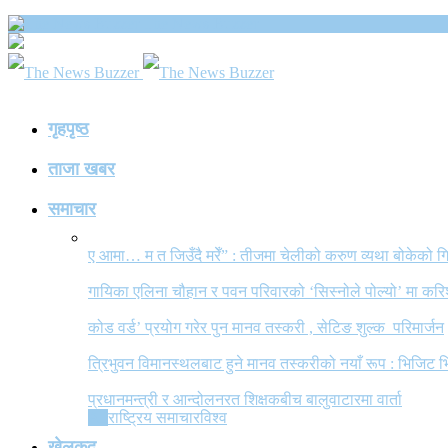
The News Buzzer
गृहपृष्ठ
ताजा खबर
समाचार
ए आमा… म त जिउँदै मरेँ” : तीजमा चेलीको करुण व्यथा बोकेको
गायिका एलिना चौहान र पवन परिवारको ‘सिस्नोले पोल्यो’ मा कर
कोड वर्ड’ प्रयोग गरेर पुन मानव तस्करी , सेटिङ शुल्क परिमार्जन
त्रिभुवन विमानस्थलबाट हुने मानव तस्करीको नयाँ रूप : भिजिट भ
प्रधानमन्त्री र आन्दोलनरत शिक्षकबीच बालुवाटारमा वार्ता
All
राष्ट्रिय समाचार
विश्व
खेलकुद