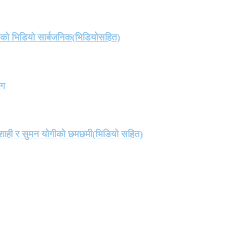
तको भिडियो सार्बजनिक(भिडियोसहित)
ंग
मा शाही र सुमन योगीको छमछमी(भिडियो सहित)