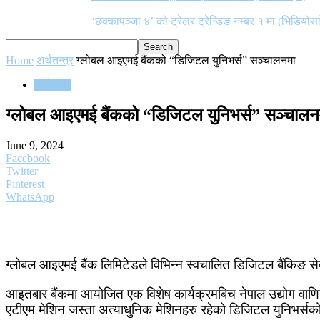
‘छक्कापञ्जा ४’ को ट्रेलर ट्रेन्डिङ नम्बर १ मा (भिडियोस
Home
अर्थतन्त्र
ग्लोबल आइएमई बैंकको “डिजिटल युनिभर्स” सञ्चालनमा
अर्थतन्त्र
ग्लोबल आइएमई बैंकको “डिजिटल युनिभर्स” सञ्चालन
June 9, 2024
Facebook
Twitter
Pinterest
WhatsApp
ग्लोबल आइएमई बैंक लिमिटेडले विभिन्न स्वचालित डिजिटल बैंकिङ सेव
आइतबार बैंकमा आयोजित एक विशेष कार्यक्रमबिच नेपाल उद्योग वाणिज्य
एटीएम मेशिन जस्ता अत्याधुनिक मेशिनहरु रहेको डिजिटल युनिभर्सको