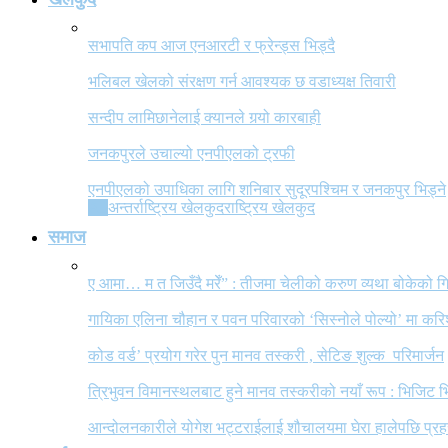
सभापति कप आज एनआरटी र फ्रेन्ड्स भिड्दै
भलिबल खेलको संरक्षण गर्न आवश्यक छ वडाध्यक्ष तिवारी
सन्दीप लामिछानेलाई क्यानले गर्‍यो कारबाही
जनकपुरले उचाल्यो एनपीएलको ट्रफी
एनपीएलको उपाधिका लागि शनिबार सुदूरपश्चिम र जनकपुर भिड्ने
All
अन्तर्राष्ट्रिय खेलकुद
राष्ट्रिय खेलकुद
समाज
ए आमा… म त जिउँदै मरेँ” : तीजमा चेलीको करुण व्यथा बोकेको
गायिका एलिना चौहान र पवन परिवारको ‘सिस्नोले पोल्यो’ मा कर
कोड वर्ड’ प्रयोग गरेर पुन मानव तस्करी , सेटिङ शुल्क परिमार्जन
त्रिभुवन विमानस्थलबाट हुने मानव तस्करीको नयाँ रूप : भिजिट भ
आन्दोलनकारीले योगेश भट्टराईलाई शौचालयमा घेरा हालेपछि प्रहरी