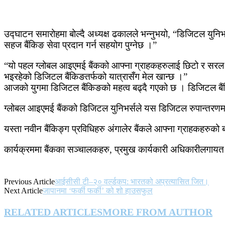
उद्घाटन समारोहमा बोल्दै अध्यक्ष ढकालले भन्नुभयो, “डिजिटल युनिभ
सहज बैंकिङ सेवा प्रदान गर्न सहयोग पुग्नेछ ।”
“यो पहल ग्लोबल आइएमई बैंकको आफ्ना ग्राहकहरुलाई छिटो र सरल बैंक
भइरहेको डिजिटल बैंकिङतर्फको यात्रासँग मेल खान्छ ।”
आजको युगमा डिजिटल बैंकिङको महत्व बढ्दै गएको छ । डिजिटल बैं
ग्लोबल आइएमई बैंकको डिजिटल युनिभर्सले यस डिजिटल रुपान्तरणमा म
यस्ता नवीन बैंकिङ्ग प्रविधिहरु अंगालेर बैंकले आफ्ना ग्राहकहरुक
कार्यक्रममा बैंकका सञ्चालकहरु, प्रमुख कार्यकारी अधिकारीलगायत 
Previous Article
आईसीसी टी–२० वर्ल्डकप: भारतको अप्रत्यासित जित।
Next Article
जापानमा ‘फर्की फर्की’ को शो हाउसफुल
RELATED ARTICLES
MORE FROM AUTHOR