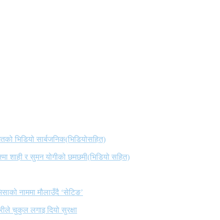
 गितको भिडियो सार्बजनिक(भिडियोसहित)
िश्मा शाही र सुमन योगीको छमछमी(भिडियो सहित)
िसाको नाममा मौलाउँदै ‘सेटिङ’
ले चुकुल लगाइ दियो सुरक्षा