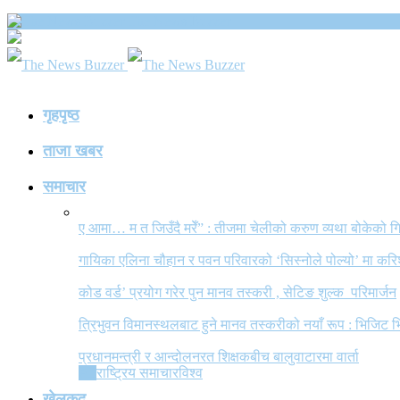
The News Buzzer
गृहपृष्ठ
ताजा खबर
समाचार
ए आमा… म त जिउँदै मरेँ” : तीजमा चेलीको करुण व्यथा बोकेको
गायिका एलिना चौहान र पवन परिवारको ‘सिस्नोले पोल्यो’ मा कर
कोड वर्ड’ प्रयोग गरेर पुन मानव तस्करी , सेटिङ शुल्क परिमार्जन
त्रिभुवन विमानस्थलबाट हुने मानव तस्करीको नयाँ रूप : भिजिट भ
प्रधानमन्त्री र आन्दोलनरत शिक्षकबीच बालुवाटारमा वार्ता
All
राष्ट्रिय समाचार
विश्व
खेलकुद