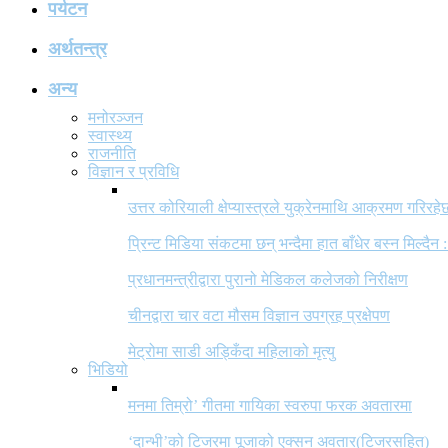
पर्यटन
अर्थतन्त्र
अन्य
मनोरञ्जन
स्वास्थ्य
राजनीति
विज्ञान र प्रविधि
उत्तर कोरियाली क्षेप्यास्त्रले युक्रेनमाथि आक्रमण गरिरहे
प्रिन्ट मिडिया संकटमा छन् भन्दैमा हात बाँधेर बस्न मिल्दैन :
प्रधानमन्त्रीद्वारा पुरानो मेडिकल कलेजको निरीक्षण
चीनद्वारा चार वटा मौसम विज्ञान उपग्रह प्रक्षेपण
मेट्रोमा साडी अड्किँदा महिलाको मृत्यु
भिडियो
मनमा तिम्रो’ गीतमा गायिका स्वरुपा फरक अवतारमा
‘दान्भी’को टिजरमा पूजाको एक्सन अवतार(टिजरसहित)