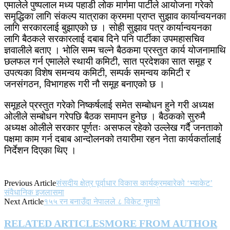
एमालेले पुष्पलाल मध्य पहाडी लोक मार्गमा पार्टीले आयोजना गरेको
समृद्धिका लागि संकल्प यात्राका क्रममा प्राप्त सुझाव कार्यान्वयनका
लागि सरकारलाई बुझाएको छ । सोही सुझाव पत्र कार्यान्वयनका
लागि बैठकले सरकारलाई दबाब दिने पनि पार्टीका उपमहासचिव
ज्ञवालीले बताए । भोलि सम्म चल्ने बैठकमा प्रस्तुत कार्य योजनामाथि
छलफल गर्न एमालेले स्थायी कमिटी, सात प्रदेशका सात समूह र
उपत्यका विशेष समन्वय कमिटी, सम्पर्क समन्वय कमिटी र
जनसंगठन, विभागहरू गरी नौ समूह बनाएको छ ।
समूहले प्रस्तुत गरेको निष्कर्षलाई समेत सम्बोधन हुने गरी अध्यक्ष
ओलीले सम्बोधन गरेपछि बैठक समापन हुनेछ । बैठकको सुरुमै
अध्यक्ष ओलीले सरकार पूर्णतः असफल रहेको उल्लेख गर्दै जनताको
पक्षमा काम गर्न दबाब आन्दोलनको तयारीमा रहन नेता कार्यकर्तालाई
निर्देशन दिएका थिए ।
Previous Article
संसदीय क्षेत्र पूर्वाधार विकास कार्यक्रमबारेको ‘भ्याकेट’
संवैधानिक इजलासमा
Next Article
१५५ रन बनाउँदा नेपालले ८ विकेट गुमायो
RELATED ARTICLES
MORE FROM AUTHOR