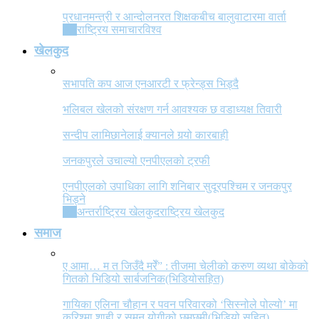
प्रधानमन्त्री र आन्दोलनरत शिक्षकबीच बालुवाटारमा वार्ता
All
राष्ट्रिय समाचार
विश्व
खेलकुद
सभापति कप आज एनआरटी र फ्रेन्ड्स भिड्दै
भलिबल खेलको संरक्षण गर्न आवश्यक छ वडाध्यक्ष तिवारी
सन्दीप लामिछानेलाई क्यानले गर्‍यो कारबाही
जनकपुरले उचाल्यो एनपीएलको ट्रफी
एनपीएलको उपाधिका लागि शनिबार सुदूरपश्चिम र जनकपुर
भिड्ने
All
अन्तर्राष्ट्रिय खेलकुद
राष्ट्रिय खेलकुद
समाज
ए आमा… म त जिउँदै मरेँ” : तीजमा चेलीको करुण व्यथा बोकेको
गितको भिडियो सार्बजनिक(भिडियोसहित)
गायिका एलिना चौहान र पवन परिवारको ‘सिस्नोले पोल्यो’ मा
करिश्मा शाही र सुमन योगीको छमछमी(भिडियो सहित)