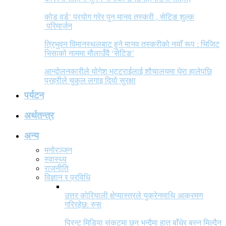
कोड वर्ड’ प्रयोग गरेर पुन मानव तस्करी , सेटिङ शुल्क
परिमार्जन
त्रिभुवन विमानस्थलबाट हुने मानव तस्करीको नयाँ रूप : भिजिट
भिसाको नाममा मौलाउँदै ‘सेटिङ’
आन्दोलनकारीले योगेश भट्टराईलाई शौचालयमा घेरा हालेपछि
प्रहरीले चुकुल लगाइ दियो सुरक्षा
पर्यटन
अर्थतन्त्र
अन्य
मनोरञ्जन
स्वास्थ्य
राजनीति
विज्ञान र प्रविधि
उत्तर कोरियाली क्षेप्यास्त्रले युक्रेनमाथि आक्रमण
गरिरहेछ: रुस
प्रिन्ट मिडिया संकटमा छन् भन्दैमा हात बाँधेर बस्न मिल्दैन