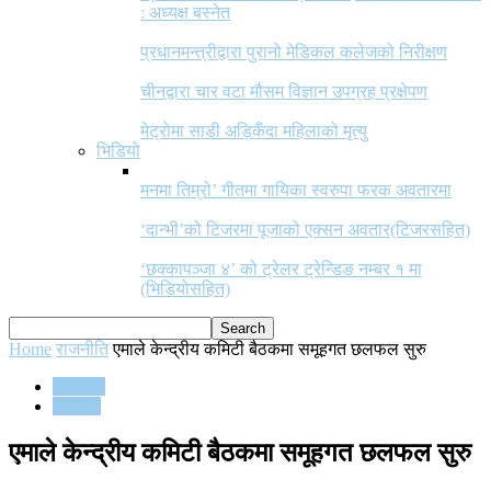
: अध्यक्ष बस्नेत
प्रधानमन्त्रीद्वारा पुरानो मेडिकल कलेजको निरीक्षण
चीनद्वारा चार वटा मौसम विज्ञान उपग्रह प्रक्षेपण
मेट्रोमा साडी अड्किँदा महिलाको मृत्यु
भिडियो
मनमा तिम्रो’ गीतमा गायिका स्वरुपा फरक अवतारमा
‘दान्भी’को टिजरमा पूजाको एक्सन अवतार(टिजरसहित)
‘छक्कापञ्जा ४’ को ट्रेलर ट्रेन्डिङ नम्बर १ मा
(भिडियोसहित)
Home
राजनीति
एमाले केन्द्रीय कमिटी बैठकमा समूहगत छलफल सुरु
राजनीति
समाचार
एमाले केन्द्रीय कमिटी बैठकमा समूहगत छलफल सुरु