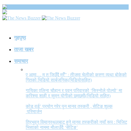
The News Buzzer
गृहपृष्ठ
ताजा खबर
समाचार
ए आमा… म त जिउँदै मरेँ” : तीजमा चेलीको करुण व्यथा बोकेको
गितको भिडियो सार्बजनिक(भिडियोसहित)
गायिका एलिना चौहान र पवन परिवारको ‘सिस्नोले पोल्यो’ मा
करिश्मा शाही र सुमन योगीको छमछमी(भिडियो सहित)
कोड वर्ड’ प्रयोग गरेर पुन मानव तस्करी , सेटिङ शुल्क
परिमार्जन
त्रिभुवन विमानस्थलबाट हुने मानव तस्करीको नयाँ रूप : भिजिट
भिसाको नाममा मौलाउँदै ‘सेटिङ’