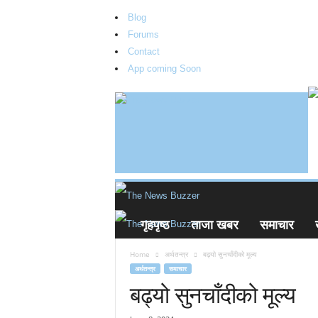
Blog
Forums
Contact
App coming Soon
T
h
e
N
e
w
s
B
गृहपृष्ठ
ताजा खबर
समाचार
u
z
Home
अर्थतन्त्र
बढ्यो सुनचाँदीको मूल्य
z
अर्थतन्त्र
समाचार
e
बढ्यो सुनचाँदीको मूल्य
r