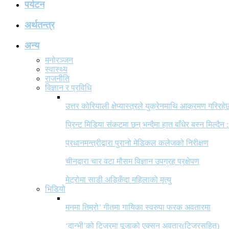
पर्यटन
अर्थतन्त्र
अन्य
मनोरञ्जन
स्वास्थ्य
राजनीति
विज्ञान र प्रविधि
उत्तर कोरियाली क्षेप्यास्त्रले युक्रेनमाथि आक्रमण गरिरहे
प्रिन्ट मिडिया संकटमा छन् भन्दैमा हात बाँधेर बस्न मिल्दैन :
प्रधानमन्त्रीद्वारा पुरानो मेडिकल कलेजको निरीक्षण
चीनद्वारा चार वटा मौसम विज्ञान उपग्रह प्रक्षेपण
मेट्रोमा साडी अड्किँदा महिलाको मृत्यु
भिडियो
मनमा तिम्रो’ गीतमा गायिका स्वरुपा फरक अवतारमा
‘दान्भी’को टिजरमा पूजाको एक्सन अवतार(टिजरसहित)