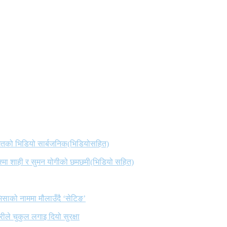
 गितको भिडियो सार्बजनिक(भिडियोसहित)
िश्मा शाही र सुमन योगीको छमछमी(भिडियो सहित)
िसाको नाममा मौलाउँदै ‘सेटिङ’
ले चुकुल लगाइ दियो सुरक्षा