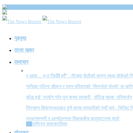
The News Buzzer
गृहपृष्ठ
ताजा खबर
समाचार
ए आमा… म त जिउँदै मरेँ” : तीजमा चेलीको करुण व्यथा बोकेको
गायिका एलिना चौहान र पवन परिवारको ‘सिस्नोले पोल्यो’ मा कर
कोड वर्ड’ प्रयोग गरेर पुन मानव तस्करी , सेटिङ शुल्क परिमार्जन
त्रिभुवन विमानस्थलबाट हुने मानव तस्करीको नयाँ रूप : भिजिट भ
प्रधानमन्त्री र आन्दोलनरत शिक्षकबीच बालुवाटारमा वार्ता
All
राष्ट्रिय समाचार
विश्व
खेलकुद