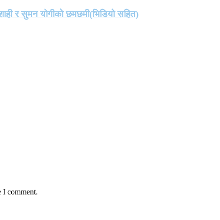
मा शाही र सुमन योगीको छमछमी(भिडियो सहित)
e I comment.