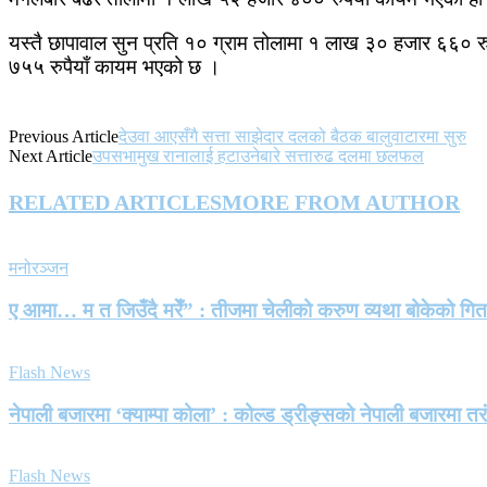
यस्तै छापावाल सुन प्रति १० ग्राम तोलामा १ लाख ३० हजार ६६० रु
७५५ रुपैयाँ कायम भएको छ ।
Previous Article
देउवा आएसँगै सत्ता साझेदार दलको बैठक बालुवाटारमा सुरु
Next Article
उपसभामुख रानालाई हटाउनेबारे सत्तारुढ दलमा छलफल
RELATED ARTICLES
MORE FROM AUTHOR
मनोरञ्जन
ए आमा… म त जिउँदै मरेँ” : तीजमा चेलीको करुण व्यथा बोकेको गि
Flash News
नेपाली बजारमा ‘क्याम्पा कोला’ : कोल्ड ड्रीङ्सको नेपाली बजारमा तर
Flash News