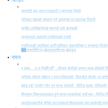
सभापति कप आज एनआरटी र फ्रेन्ड्स भिड्दै
भलिबल खेलको संरक्षण गर्न आवश्यक छ वडाध्यक्ष तिवारी
सन्दीप लामिछानेलाई क्यानले गर्‍यो कारबाही
जनकपुरले उचाल्यो एनपीएलको ट्रफी
एनपीएलको उपाधिका लागि शनिबार सुदूरपश्चिम र जनकपुर भिड्ने
All
अन्तर्राष्ट्रिय खेलकुद
राष्ट्रिय खेलकुद
समाज
ए आमा… म त जिउँदै मरेँ” : तीजमा चेलीको करुण व्यथा बोकेको
गायिका एलिना चौहान र पवन परिवारको ‘सिस्नोले पोल्यो’ मा कर
कोड वर्ड’ प्रयोग गरेर पुन मानव तस्करी , सेटिङ शुल्क परिमार्जन
त्रिभुवन विमानस्थलबाट हुने मानव तस्करीको नयाँ रूप : भिजिट भ
आन्दोलनकारीले योगेश भट्टराईलाई शौचालयमा घेरा हालेपछि प्रहरी