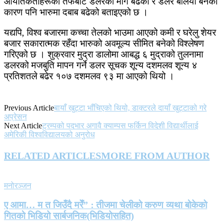
आयातकर्ताहरूको तर्फबाट डलरको माग बढेको र डलर बलियो बनेको
कारण पनि भारुमा दबाब बढेको बताइएको छ ।
यद्यपि, विश्व बजारमा कच्चा तेलको भाउमा आएको कमी र घरेलु शेयर
बजार सकारात्मक रहँदा भारुको अवमूल्य सीमित बनेको विश्लेषण
गरिएको छ । शुक्रवार मुद्रा डालोमा आबद्ध ६ मुद्राको तुलनामा
डलरको मजबुति मापन गर्ने डलर सूचक शून्य दशमलव शून्य ४
प्रतिशतले बढेर १०७ दशमलव ९३ मा आएको थियो ।
Previous Article
बायाँ खुट्टा भाँचिएको थियो, डाक्टरले दायाँ खुट्टाको गरे
अप्रेसन
Next Article
ट्रम्पको पदभार अगावै क्याम्पस फर्किन विदेशी विद्यार्थीलाई
अमेरिकी विश्वविद्यालयको अनुरोध
RELATED ARTICLES
MORE FROM AUTHOR
मनोरञ्जन
ए आमा… म त जिउँदै मरेँ” : तीजमा चेलीको करुण व्यथा बोकेको
गितको भिडियो सार्बजनिक(भिडियोसहित)