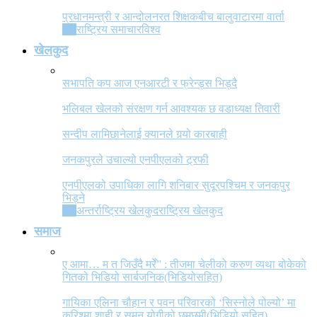
प्रधानमन्त्री र आन्दोलनरत शिक्षकबीच बालुवाटारमा वार्ता
All
राष्ट्रिय समाचार
विश्व
खेलकुद
सभापति कप आज एनआरटी र फ्रेन्ड्स भिड्दै
भलिबल खेलको संरक्षण गर्न आवश्यक छ वडाध्यक्ष तिवारी
सन्दीप लामिछानेलाई क्यानले गर्‍यो कारबाही
जनकपुरले उचाल्यो एनपीएलको ट्रफी
एनपीएलको उपाधिका लागि शनिबार सुदूरपश्चिम र जनकपुर
भिड्ने
All
अन्तर्राष्ट्रिय खेलकुद
राष्ट्रिय खेलकुद
समाज
ए आमा… म त जिउँदै मरेँ” : तीजमा चेलीको करुण व्यथा बोकेको
गितको भिडियो सार्बजनिक(भिडियोसहित)
गायिका एलिना चौहान र पवन परिवारको ‘सिस्नोले पोल्यो’ मा
करिश्मा शाही र सुमन योगीको छमछमी(भिडियो सहित)