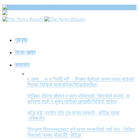
The News Buzzer
गृहपृष्ठ
ताजा खबर
समाचार
ए आमा… म त जिउँदै मरेँ” : तीजमा चेलीको करुण व्यथा बोकेको
गितको भिडियो सार्बजनिक(भिडियोसहित)
गायिका एलिना चौहान र पवन परिवारको ‘सिस्नोले पोल्यो’ मा
करिश्मा शाही र सुमन योगीको छमछमी(भिडियो सहित)
कोड वर्ड’ प्रयोग गरेर पुन मानव तस्करी , सेटिङ शुल्क
परिमार्जन
त्रिभुवन विमानस्थलबाट हुने मानव तस्करीको नयाँ रूप : भिजिट
भिसाको नाममा मौलाउँदै ‘सेटिङ’