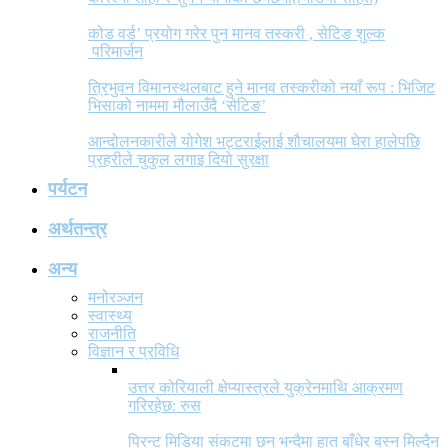
कोड वर्ड’ प्रयोग गरेर पुन मानव तस्करी , सेटिङ शुल्क
परिमार्जन
त्रिभुवन विमानस्थलबाट हुने मानव तस्करीको नयाँ रूप : भिजिट
भिसाको नाममा मौलाउँदै ‘सेटिङ’
आन्दोलनकारीले योगेश भट्टराईलाई शौचालयमा घेरा हालेपछि
प्रहरीले चुकुल लगाइ दियो सुरक्षा
पर्यटन
अर्थतन्त्र
अन्य
मनोरञ्जन
स्वास्थ्य
राजनीति
विज्ञान र प्रविधि
उत्तर कोरियाली क्षेप्यास्त्रले युक्रेनमाथि आक्रमण
गरिरहेछ: रुस
प्रिन्ट मिडिया संकटमा छन् भन्दैमा हात बाँधेर बस्न मिल्दैन