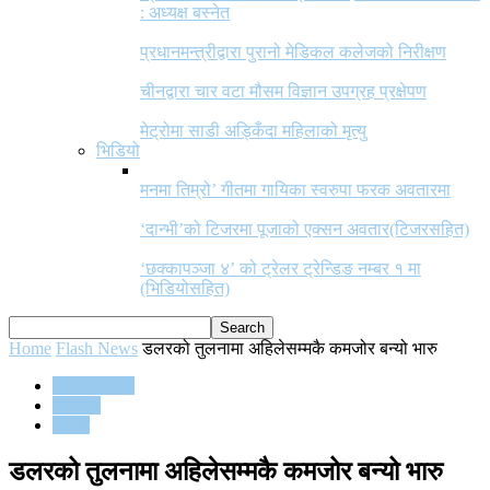
: अध्यक्ष बस्नेत
प्रधानमन्त्रीद्वारा पुरानो मेडिकल कलेजको निरीक्षण
चीनद्वारा चार वटा मौसम विज्ञान उपग्रह प्रक्षेपण
मेट्रोमा साडी अड्किँदा महिलाको मृत्यु
भिडियो
मनमा तिम्रो’ गीतमा गायिका स्वरुपा फरक अवतारमा
‘दान्भी’को टिजरमा पूजाको एक्सन अवतार(टिजरसहित)
‘छक्कापञ्जा ४’ को ट्रेलर ट्रेन्डिङ नम्बर १ मा
(भिडियोसहित)
Home
Flash News
डलरको तुलनामा अहिलेसम्मकै कमजोर बन्यो भारु
Flash News
समाचार
समाज
डलरको तुलनामा अहिलेसम्मकै कमजोर बन्यो भारु