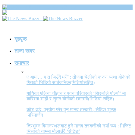
The News Buzzer
गृहपृष्ठ
ताजा खबर
समाचार
ए आमा… म त जिउँदै मरेँ” : तीजमा चेलीको करुण व्यथा बोकेको
गितको भिडियो सार्बजनिक(भिडियोसहित)
गायिका एलिना चौहान र पवन परिवारको ‘सिस्नोले पोल्यो’ मा
करिश्मा शाही र सुमन योगीको छमछमी(भिडियो सहित)
कोड वर्ड’ प्रयोग गरेर पुन मानव तस्करी , सेटिङ शुल्क
परिमार्जन
त्रिभुवन विमानस्थलबाट हुने मानव तस्करीको नयाँ रूप : भिजिट
भिसाको नाममा मौलाउँदै ‘सेटिङ’