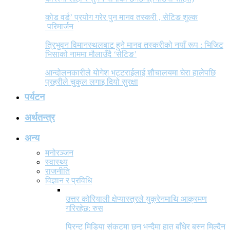
कोड वर्ड’ प्रयोग गरेर पुन मानव तस्करी , सेटिङ शुल्क
परिमार्जन
त्रिभुवन विमानस्थलबाट हुने मानव तस्करीको नयाँ रूप : भिजिट
भिसाको नाममा मौलाउँदै ‘सेटिङ’
आन्दोलनकारीले योगेश भट्टराईलाई शौचालयमा घेरा हालेपछि
प्रहरीले चुकुल लगाइ दियो सुरक्षा
पर्यटन
अर्थतन्त्र
अन्य
मनोरञ्जन
स्वास्थ्य
राजनीति
विज्ञान र प्रविधि
उत्तर कोरियाली क्षेप्यास्त्रले युक्रेनमाथि आक्रमण
गरिरहेछ: रुस
प्रिन्ट मिडिया संकटमा छन् भन्दैमा हात बाँधेर बस्न मिल्दैन