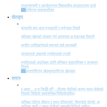
प्रधानमन्त्री र आन्दोलनरत शिक्षकबीच बालुवाटारमा वार्ता
All
राष्ट्रिय समाचार
विश्व
खेलकुद
सभापति कप आज एनआरटी र फ्रेन्ड्स भिड्दै
भलिबल खेलको संरक्षण गर्न आवश्यक छ वडाध्यक्ष तिवारी
सन्दीप लामिछानेलाई क्यानले गर्‍यो कारबाही
जनकपुरले उचाल्यो एनपीएलको ट्रफी
एनपीएलको उपाधिका लागि शनिबार सुदूरपश्चिम र जनकपुर
भिड्ने
All
अन्तर्राष्ट्रिय खेलकुद
राष्ट्रिय खेलकुद
समाज
ए आमा… म त जिउँदै मरेँ” : तीजमा चेलीको करुण व्यथा बोकेको
गितको भिडियो सार्बजनिक(भिडियोसहित)
गायिका एलिना चौहान र पवन परिवारको ‘सिस्नोले पोल्यो’ मा
करिश्मा शाही र सुमन योगीको छमछमी(भिडियो सहित)