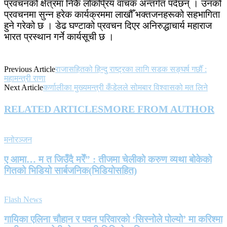
प्रवचनको क्षेत्रमा निकै लोकप्रिय वाचक अन्तर्गत पर्दछन् । उनको
प्रवचनमा सुन्न हरेक कार्यक्रममा लाखौँ भक्तजनहरूको सहभागिता
हुने गरेको छ । डेढ घण्टाको प्रवचन दिएर अनिरुद्धाचार्य महाराज
भारत प्रस्थान गर्ने कार्यसूची छ ।
Previous Article
राजासहितको हिन्दु राष्ट्रका लागि सडक सङ्घर्ष गर्छौँ :
महामन्त्री राणा
Next Article
कर्णालीका मुख्यमन्त्री कँडेलले सोमबार विश्वासको मत लिने
RELATED ARTICLES
MORE FROM AUTHOR
मनोरञ्जन
ए आमा… म त जिउँदै मरेँ” : तीजमा चेलीको करुण व्यथा बोकेको
गितको भिडियो सार्बजनिक(भिडियोसहित)
Flash News
गायिका एलिना चौहान र पवन परिवारको ‘सिस्नोले पोल्यो’ मा करिश्मा