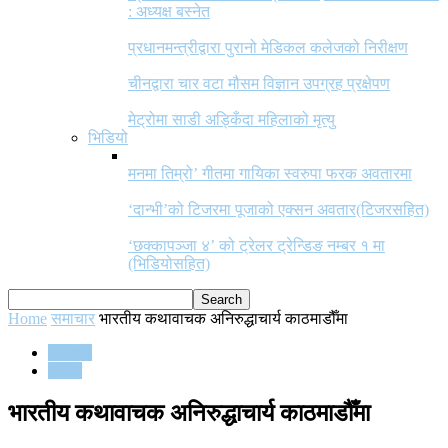
: अध्यक्ष बस्नेत
प्रधानमन्त्रीद्वारा पुरानो मेडिकल कलेजको निरीक्षण
चीनद्वारा चार वटा मौसम विज्ञान उपग्रह प्रक्षेपण
मेट्रोमा साडी अड्किँदा महिलाको मृत्यु
भिडियो
मनमा तिम्रो’ गीतमा गायिका स्वरुपा फरक अवतारमा
‘दान्भी’को टिजरमा पूजाको एक्सन अवतार(टिजरसहित)
‘छक्कापञ्जा ४’ को ट्रेलर ट्रेन्डिङ नम्बर १ मा
(भिडियोसहित)
Home
समाचार
भारतीय कथावाचक अनिरुद्धाचार्य काठमाडौँमा
समाचार
समाज
भारतीय कथावाचक अनिरुद्धाचार्य काठमाडौँमा