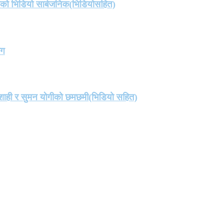
तको भिडियो सार्बजनिक(भिडियोसहित)
ंग
मा शाही र सुमन योगीको छमछमी(भिडियो सहित)