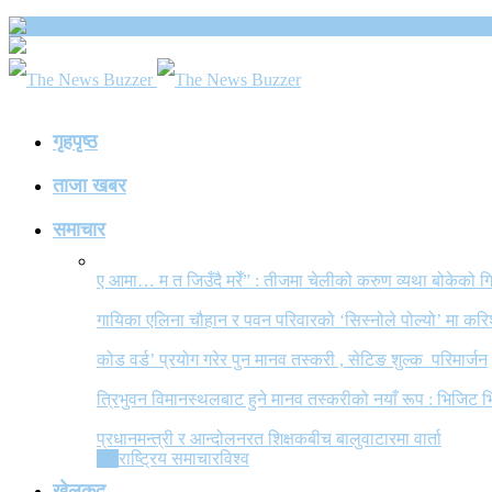
The News Buzzer
गृहपृष्ठ
ताजा खबर
समाचार
ए आमा… म त जिउँदै मरेँ” : तीजमा चेलीको करुण व्यथा बोकेको
गायिका एलिना चौहान र पवन परिवारको ‘सिस्नोले पोल्यो’ मा कर
कोड वर्ड’ प्रयोग गरेर पुन मानव तस्करी , सेटिङ शुल्क परिमार्जन
त्रिभुवन विमानस्थलबाट हुने मानव तस्करीको नयाँ रूप : भिजिट भ
प्रधानमन्त्री र आन्दोलनरत शिक्षकबीच बालुवाटारमा वार्ता
All
राष्ट्रिय समाचार
विश्व
खेलकुद