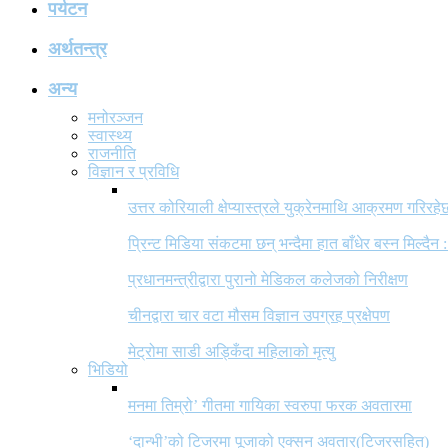
पर्यटन
अर्थतन्त्र
अन्य
मनोरञ्जन
स्वास्थ्य
राजनीति
विज्ञान र प्रविधि
उत्तर कोरियाली क्षेप्यास्त्रले युक्रेनमाथि आक्रमण गरिरहे
प्रिन्ट मिडिया संकटमा छन् भन्दैमा हात बाँधेर बस्न मिल्दैन :
प्रधानमन्त्रीद्वारा पुरानो मेडिकल कलेजको निरीक्षण
चीनद्वारा चार वटा मौसम विज्ञान उपग्रह प्रक्षेपण
मेट्रोमा साडी अड्किँदा महिलाको मृत्यु
भिडियो
मनमा तिम्रो’ गीतमा गायिका स्वरुपा फरक अवतारमा
‘दान्भी’को टिजरमा पूजाको एक्सन अवतार(टिजरसहित)