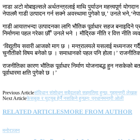
नाडा अटो मोबाइल्सले अर्थतन्त्रलाई माथि पुर्याउन महत्त्वपूर्ण योगदान
नेपालमै गाडी उत्पादन गर्न सक्ने अवस्थामा पुगेको छ,’ उनले भने,‘न
गाडी आयातभन्दा उत्पादनका लागि भौतिक पूर्वाधार सहज बनाइदिने प्रत
निर्माणमा पहल गरेका छौँ’ उनले भने । मौद्रिक नीति र वित्त नीति व्
‘विद्युतीय सवारी आजको माग छ । मन्त्रालयले यसलाई मध्यनजर गर्दै 
चुनौतीको विषय बनेको छ । समाधानको पहल पनि होला।’ राजनीतिक प
राजनीतिका कारण भौतिक पूर्वाधार निर्माण योजनाबद्ध हुन नसकेको बत
पूर्वाधारमा क्षति पुगेको छ ।’
Previous Article
संविधान संशोधन सबैदलको सहमतिमा हुन्छः गृहमन्त्री लेखक
Next Article
फेसबुक र युट्युब हेर्नै नसकिने हुन्छन्ः प्रधानमन्त्री ओली
RELATED ARTICLES
MORE FROM AUTHOR
मनोरञ्जन