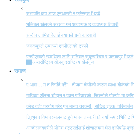
सभापति कप आज एनआरटी र फ्रेन्ड्स भिड्दै
भलिबल खेलको संरक्षण गर्न आवश्यक छ वडाध्यक्ष तिवारी
सन्दीप लामिछानेलाई क्यानले गर्‍यो कारबाही
जनकपुरले उचाल्यो एनपीएलको ट्रफी
एनपीएलको उपाधिका लागि शनिबार सुदूरपश्चिम र जनकपुर भिड्ने
All
अन्तर्राष्ट्रिय खेलकुद
राष्ट्रिय खेलकुद
समाज
ए आमा… म त जिउँदै मरेँ” : तीजमा चेलीको करुण व्यथा बोकेको
गायिका एलिना चौहान र पवन परिवारको ‘सिस्नोले पोल्यो’ मा कर
कोड वर्ड’ प्रयोग गरेर पुन मानव तस्करी , सेटिङ शुल्क परिमार्जन
त्रिभुवन विमानस्थलबाट हुने मानव तस्करीको नयाँ रूप : भिजिट भ
आन्दोलनकारीले योगेश भट्टराईलाई शौचालयमा घेरा हालेपछि प्रहरी