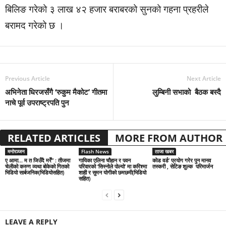
बिलिङ गरेको ३ लाख ४२ हजार बराबरको सुनको गहना प्रहरीले
बरामद गरेको छ ।
Previous Article
Next Article
अभिनेता धिरजसँगै ‘रुकुम मैकोट’ गीतमा
लुम्बिनी सभाको बैठक बस्दै
नाचे पूर्व उपराष्ट्रपति पुन
RELATED ARTICLES
MORE FROM AUTHOR
मनोरञ्जन
Flash News
ताजा खबर
ए आमा… म त जिउँदै मरेँ” : तीजमा
गायिका एलिना चौहान र पवन
कोड वर्ड’ प्रयोग गरेर पुन मानव
चेलीको करुण व्यथा बोकेको गितको
परिवारको ‘सिस्नोले पोल्यो’ मा करिश्मा
तस्करी , सेटिङ शुल्क परिमार्जन
भिडियो सार्बजनिक(भिडियोसहित)
शाही र सुमन योगीको छमछमी(भिडियो
सहित)
LEAVE A REPLY