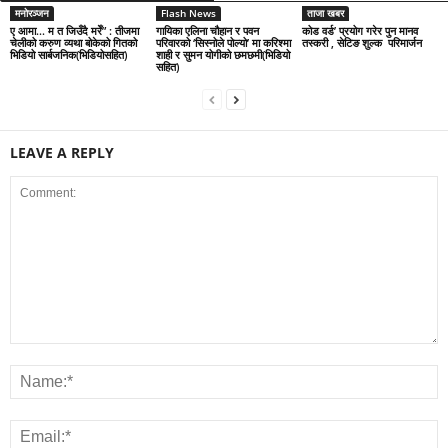
मनोरञ्जन
Flash News
ताजा खबर
ए आमा… म त जिउँदै मरेँ” : तीजमा
गायिका एलिना चौहान र पवन
कोड वर्ड’ प्रयोग गरेर पुन मानव
चेलीको करुण व्यथा बोकेको गितको
परिवारको ‘सिस्नोले पोल्यो’ मा करिश्मा
तस्करी , सेटिङ शुल्क परिमार्जन
भिडियो सार्बजनिक(भिडियोसहित)
शाही र सुमन योगीको छमछमी(भिडियो
सहित)
LEAVE A REPLY