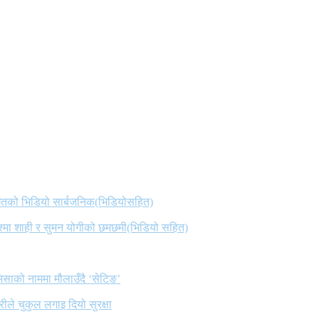
 गितको भिडियो सार्बजनिक(भिडियोसहित)
िश्मा शाही र सुमन योगीको छमछमी(भिडियो सहित)
िसाको नाममा मौलाउँदै ‘सेटिङ’
ले चुकुल लगाइ दियो सुरक्षा