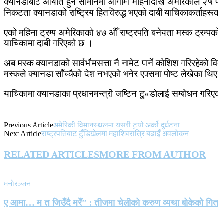
क्यानडाबाट आयात हुने सामानमा आगामी महिनादेखि अमेरिकाले २५ प्
निकटता क्यानडाको राष्ट्रिय हितविरुद्ध भएको दाबी याचिकाकर्ताह
एको महिना ट्रम्प अमेरिकाको ४७ औँ राष्ट्रपति बनेयता मस्क ट्रम्पको
याचिकामा दाबी गरिएको छ ।
अब मस्क क्यानडाको सार्वभौमसत्ता नै नामेट पार्ने कोशिश गरिरहे
मस्कले क्यानडा साँच्चैको देश नभएको भनेर एक्समा पोष्ट लेखेका थि
याचिकामा क्यानडाका प्रधानमन्त्री जष्टिन टु«डोलाई सम्बोधन गरिए
Previous Article
अमेरिकी विमानस्थलमा यसरी टर्‍यो अर्को दुर्घटना
Next Article
राष्ट्रपतिबाट टुँडिखेलमा महाशिवरात्रि बढाइँ अवलोकन
RELATED ARTICLES
MORE FROM AUTHOR
मनोरञ्जन
ए आमा… म त जिउँदै मरेँ” : तीजमा चेलीको करुण व्यथा बोकेको गि