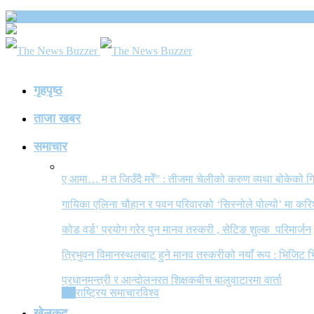
The News Buzzer
गृहपृष्ठ
ताजा खबर
समाचार
ए आमा… म त जिउँदै मरेँ” : तीजमा चेलीको करुण व्यथा बोकेको
गायिका एलिना चौहान र पवन परिवारको ‘सिस्नोले पोल्यो’ मा कर
कोड वर्ड’ प्रयोग गरेर पुन मानव तस्करी , सेटिङ शुल्क परिमार्जन
त्रिभुवन विमानस्थलबाट हुने मानव तस्करीको नयाँ रूप : भिजिट भ
प्रधानमन्त्री र आन्दोलनरत शिक्षकबीच बालुवाटारमा वार्ता
All
राष्ट्रिय समाचार
विश्व
खेलकुद