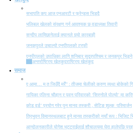
सभापति कप आज एनआरटी र फ्रेन्ड्स भिड्दै
भलिबल खेलको संरक्षण गर्न आवश्यक छ वडाध्यक्ष तिवारी
सन्दीप लामिछानेलाई क्यानले गर्‍यो कारबाही
जनकपुरले उचाल्यो एनपीएलको ट्रफी
एनपीएलको उपाधिका लागि शनिबार सुदूरपश्चिम र जनकपुर भिड्ने
All
अन्तर्राष्ट्रिय खेलकुद
राष्ट्रिय खेलकुद
समाज
ए आमा… म त जिउँदै मरेँ” : तीजमा चेलीको करुण व्यथा बोकेको
गायिका एलिना चौहान र पवन परिवारको ‘सिस्नोले पोल्यो’ मा कर
कोड वर्ड’ प्रयोग गरेर पुन मानव तस्करी , सेटिङ शुल्क परिमार्जन
त्रिभुवन विमानस्थलबाट हुने मानव तस्करीको नयाँ रूप : भिजिट भ
आन्दोलनकारीले योगेश भट्टराईलाई शौचालयमा घेरा हालेपछि प्रहरी