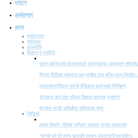
पर्यटन
अर्थतन्त्र
अन्य
मनोरञ्जन
स्वास्थ्य
राजनीति
विज्ञान र प्रविधि
उत्तर कोरियाली क्षेप्यास्त्रले युक्रेनमाथि आक्रमण गरिरहे
प्रिन्ट मिडिया संकटमा छन् भन्दैमा हात बाँधेर बस्न मिल्दैन :
प्रधानमन्त्रीद्वारा पुरानो मेडिकल कलेजको निरीक्षण
चीनद्वारा चार वटा मौसम विज्ञान उपग्रह प्रक्षेपण
मेट्रोमा साडी अड्किँदा महिलाको मृत्यु
भिडियो
मनमा तिम्रो’ गीतमा गायिका स्वरुपा फरक अवतारमा
‘दान्भी’को टिजरमा पूजाको एक्सन अवतार(टिजरसहित)