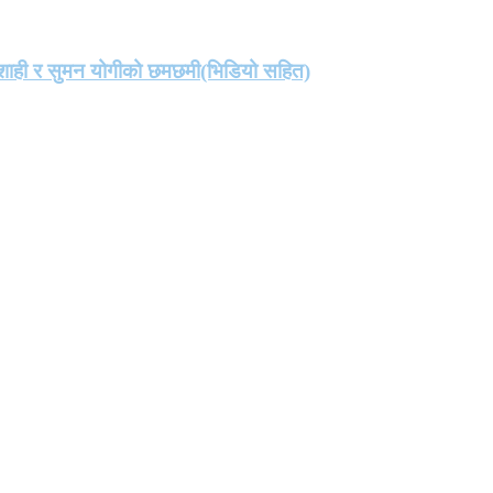
मा शाही र सुमन योगीको छमछमी(भिडियो सहित)