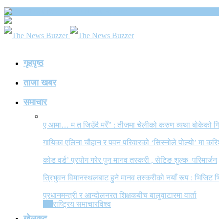
The News Buzzer
गृहपृष्ठ
ताजा खबर
समाचार
ए आमा… म त जिउँदै मरेँ” : तीजमा चेलीको करुण व्यथा बोकेको
गायिका एलिना चौहान र पवन परिवारको ‘सिस्नोले पोल्यो’ मा कर
कोड वर्ड’ प्रयोग गरेर पुन मानव तस्करी , सेटिङ शुल्क परिमार्जन
त्रिभुवन विमानस्थलबाट हुने मानव तस्करीको नयाँ रूप : भिजिट भ
प्रधानमन्त्री र आन्दोलनरत शिक्षकबीच बालुवाटारमा वार्ता
All
राष्ट्रिय समाचार
विश्व
खेलकुद