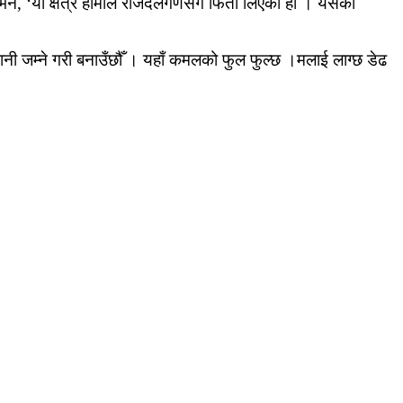
, ‘यो क्षेत्र हामीले राजदलगणसँग फिर्ता लिएका हौँ । यसको
ी जम्ने गरी बनाउँछौँ । यहाँ कमलको फुल फुल्छ ।मलाई लाग्छ डेढ