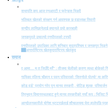
सभापति कप आज एनआरटी र फ्रेन्ड्स भिड्दै
भलिबल खेलको संरक्षण गर्न आवश्यक छ वडाध्यक्ष तिवारी
सन्दीप लामिछानेलाई क्यानले गर्‍यो कारबाही
जनकपुरले उचाल्यो एनपीएलको ट्रफी
एनपीएलको उपाधिका लागि शनिबार सुदूरपश्चिम र जनकपुर भिड्ने
All
अन्तर्राष्ट्रिय खेलकुद
राष्ट्रिय खेलकुद
समाज
ए आमा… म त जिउँदै मरेँ” : तीजमा चेलीको करुण व्यथा बोकेको
गायिका एलिना चौहान र पवन परिवारको ‘सिस्नोले पोल्यो’ मा कर
कोड वर्ड’ प्रयोग गरेर पुन मानव तस्करी , सेटिङ शुल्क परिमार्जन
त्रिभुवन विमानस्थलबाट हुने मानव तस्करीको नयाँ रूप : भिजिट भ
आन्दोलनकारीले योगेश भट्टराईलाई शौचालयमा घेरा हालेपछि प्रहरी