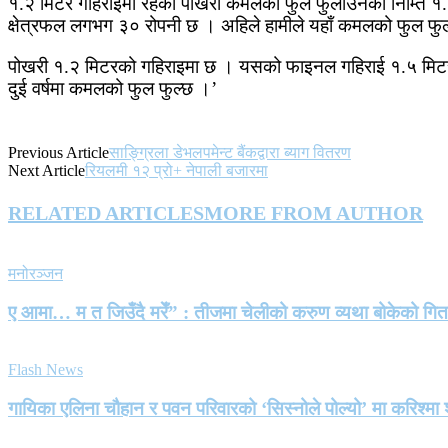
१.२ मिटर गहिराइमा रहेको पोखरी कमलको फुल फुलाउनका निम्ति १.५ 
क्षेत्रफल लगभग ३० रोपनी छ । अहिले हामीले यहाँ कमलको फुल फुल
पोखरी १.२ मिटरको गहिराइमा छ । यसको फाइनल गहिराई १.५ मिटर हुन
दुई वर्षमा कमलको फुल फुल्छ ।’
Previous Article
साङ्ग्रिला डेभलपमेन्ट बैंकद्वारा ब्याग वितरण
Next Article
रियलमी १२ प्रो+ नेपाली बजारमा
RELATED ARTICLES
MORE FROM AUTHOR
मनोरञ्जन
ए आमा… म त जिउँदै मरेँ” : तीजमा चेलीको करुण व्यथा बोकेको गि
Flash News
गायिका एलिना चौहान र पवन परिवारको ‘सिस्नोले पोल्यो’ मा करिश्