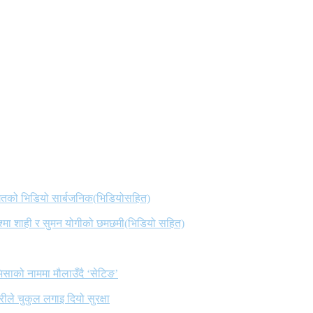
 गितको भिडियो सार्बजनिक(भिडियोसहित)
िश्मा शाही र सुमन योगीको छमछमी(भिडियो सहित)
िसाको नाममा मौलाउँदै ‘सेटिङ’
ले चुकुल लगाइ दियो सुरक्षा