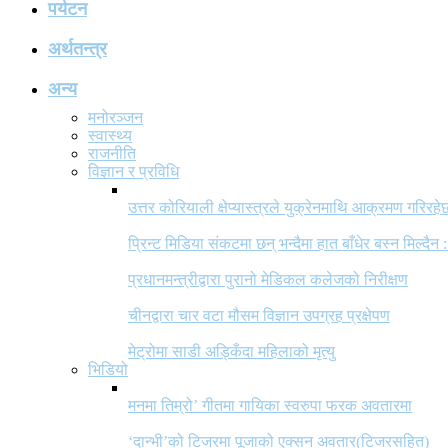
पर्यटन
अर्थतन्त्र
अन्य
मनोरञ्जन
स्वास्थ्य
राजनीति
विज्ञान र प्रविधि
उत्तर कोरियाली क्षेप्यास्त्रले युक्रेनमाथि आक्रमण गरिरहे
प्रिन्ट मिडिया संकटमा छन् भन्दैमा हात बाँधेर बस्न मिल्दैन :
प्रधानमन्त्रीद्वारा पुरानो मेडिकल कलेजको निरीक्षण
चीनद्वारा चार वटा मौसम विज्ञान उपग्रह प्रक्षेपण
मेट्रोमा साडी अड्किँदा महिलाको मृत्यु
भिडियो
मनमा तिम्रो’ गीतमा गायिका स्वरुपा फरक अवतारमा
‘दान्भी’को टिजरमा पूजाको एक्सन अवतार(टिजरसहित)