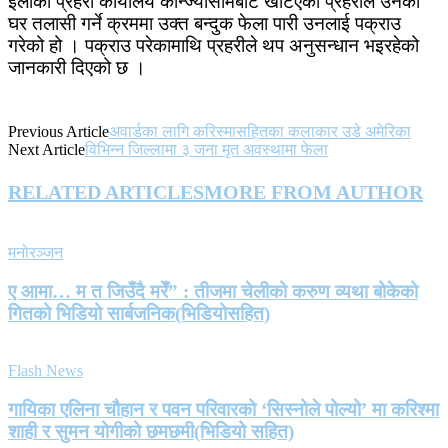
इलाका प्रहरी कार्यालय कोन्ज्योसोमबाट खटिएको प्रहरीले उनको
घर तलासी गर्ने क्रममा उक्त बन्दुक फेला पारी उनलाई पक्राउ
गरेको हो । पक्राउ परेकामाथि प्रहरीले थप अनुसन्धान भइरहेको
जानकारी दिएको छ ।
Previous Article
अवार्डका लागि करिस्मासहितका कलाकार उडे अमेरिका
Next Article
विभिन्न जिल्लामा ३ जना मृत अवस्थामा फेला
RELATED ARTICLES
MORE FROM AUTHOR
मनोरञ्जन
ए आमा… म त जिउँदै मरेँ” : तीजमा चेलीको करुण व्यथा बोकेको
गितको भिडियो सार्बजनिक(भिडियोसहित)
Flash News
गायिका एलिना चौहान र पवन परिवारको ‘सिस्नोले पोल्यो’ मा करिश्मा
शाही र सुमन योगीको छमछमी(भिडियो सहित)