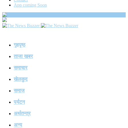
App coming Soon
The News Buzzer
गृहपृष्ठ
ताजा खबर
समाचार
खेलकुद
समाज
पर्यटन
अर्थतन्त्र
अन्य