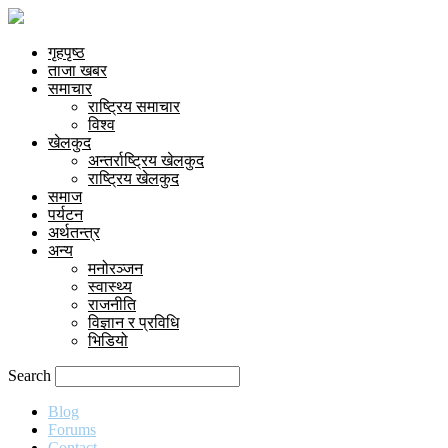
गृहपृष्ठ
ताजा खबर
समाचार
राष्ट्रिय समाचार
विश्व
खेलकुद
अन्तर्राष्ट्रिय खेलकुद
राष्ट्रिय खेलकुद
समाज
पर्यटन
अर्थतन्त्र
अन्य
मनोरञ्जन
स्वास्थ्य
राजनीति
विज्ञान र प्रविधि
भिडियो
Search
Blog
Forums
Contact