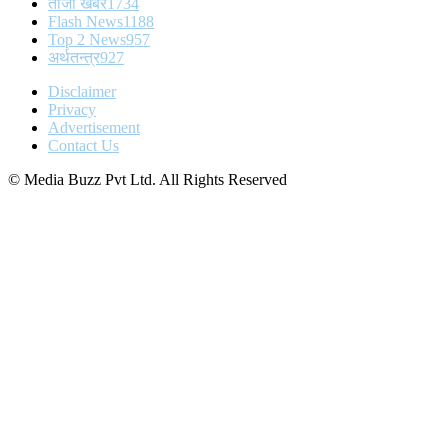
ताजा खबर
1734
Flash News
1188
Top 2 News
957
अर्थतन्त्र
927
Disclaimer
Privacy
Advertisement
Contact Us
© Media Buzz Pvt Ltd. All Rights Reserved