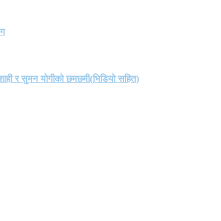
ंग
मा शाही र सुमन योगीको छमछमी(भिडियो सहित)