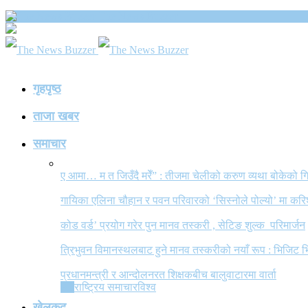
The News Buzzer
गृहपृष्ठ
ताजा खबर
समाचार
ए आमा… म त जिउँदै मरेँ” : तीजमा चेलीको करुण व्यथा बोकेको
गायिका एलिना चौहान र पवन परिवारको ‘सिस्नोले पोल्यो’ मा कर
कोड वर्ड’ प्रयोग गरेर पुन मानव तस्करी , सेटिङ शुल्क परिमार्जन
त्रिभुवन विमानस्थलबाट हुने मानव तस्करीको नयाँ रूप : भिजिट भ
प्रधानमन्त्री र आन्दोलनरत शिक्षकबीच बालुवाटारमा वार्ता
All
राष्ट्रिय समाचार
विश्व
खेलकुद