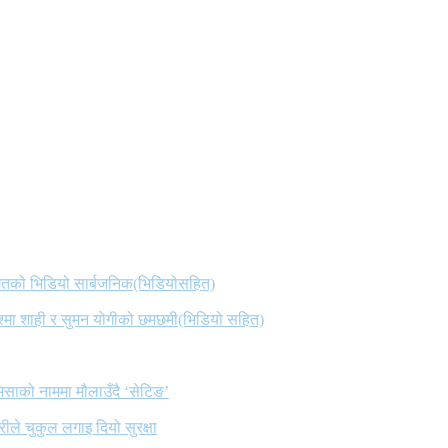
 गितको भिडियो सार्बजनिक(भिडियोसहित)
िश्मा शाही र सुमन योगीको छमछमी(भिडियो सहित)
िसाको नाममा मौलाउँदै ‘सेटिङ’
ले चुकुल लगाइ दियो सुरक्षा