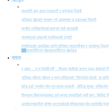
सभापति कप आज एनआरटी र फ्रेन्ड्स भिड्दै
भलिबल खेलको संरक्षण गर्न आवश्यक छ वडाध्यक्ष तिवारी
सन्दीप लामिछानेलाई क्यानले गर्‍यो कारबाही
जनकपुरले उचाल्यो एनपीएलको ट्रफी
एनपीएलको उपाधिका लागि शनिबार सुदूरपश्चिम र जनकपुर भिड्ने
All
अन्तर्राष्ट्रिय खेलकुद
राष्ट्रिय खेलकुद
समाज
ए आमा… म त जिउँदै मरेँ” : तीजमा चेलीको करुण व्यथा बोकेको
गायिका एलिना चौहान र पवन परिवारको ‘सिस्नोले पोल्यो’ मा कर
कोड वर्ड’ प्रयोग गरेर पुन मानव तस्करी , सेटिङ शुल्क परिमार्जन
त्रिभुवन विमानस्थलबाट हुने मानव तस्करीको नयाँ रूप : भिजिट भ
आन्दोलनकारीले योगेश भट्टराईलाई शौचालयमा घेरा हालेपछि प्रहरी