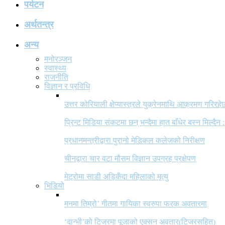
पर्यटन
अर्थतन्त्र
अन्य
मनोरञ्जन
स्वास्थ्य
राजनीति
विज्ञान र प्रविधि
उत्तर कोरियाली क्षेप्यास्त्रले युक्रेनमाथि आक्रमण गरिरहे
प्रिन्ट मिडिया संकटमा छन् भन्दैमा हात बाँधेर बस्न मिल्दैन :
प्रधानमन्त्रीद्वारा पुरानो मेडिकल कलेजको निरीक्षण
चीनद्वारा चार वटा मौसम विज्ञान उपग्रह प्रक्षेपण
मेट्रोमा साडी अड्किँदा महिलाको मृत्यु
भिडियो
मनमा तिम्रो’ गीतमा गायिका स्वरुपा फरक अवतारमा
‘दान्भी’को टिजरमा पूजाको एक्सन अवतार(टिजरसहित)