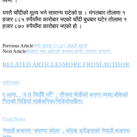
थियो ।
यस्तै चाँदीको मूल्य भने सामान्य घटेको छ । मंगलबार तोलामा १
हजार ८८५ रुपैयाँमा कारोबार भएको चाँदी बुधबार घटेर तोलामा १
हजार ८७० रुपैयाँमा कारोबार भएको हो ।
Previous Article
नेप्से सूचक १५.७९ अंकले बढ्यो
Next Article
बेसहारा बुवा आमाको कथामा बन्यो ‘लापत्ता सन्तान’
RELATED ARTICLES
MORE FROM AUTHOR
मनोरञ्जन
ए आमा… म त जिउँदै मरेँ” : तीजमा चेलीको करुण व्यथा बोकेको
गितको भिडियो सार्बजनिक(भिडियोसहित)
Flash News
नेपाली बजारमा ‘क्याम्पा कोला’ : कोल्ड ड्रीङ्सको नेपाली बजारमा