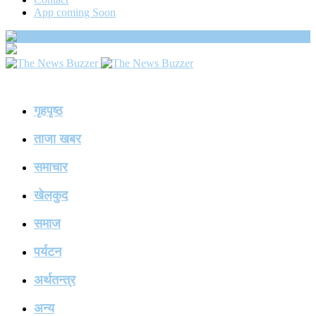
App coming Soon
The News Buzzer
गृहपृष्ठ
ताजा खबर
समाचार
खेलकुद
समाज
पर्यटन
अर्थतन्त्र
अन्य