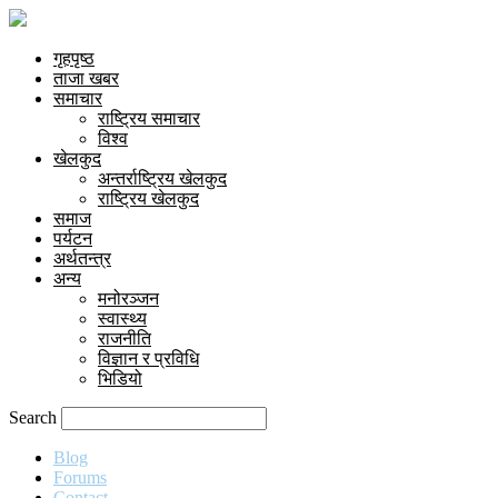
गृहपृष्ठ
ताजा खबर
समाचार
राष्ट्रिय समाचार
विश्व
खेलकुद
अन्तर्राष्ट्रिय खेलकुद
राष्ट्रिय खेलकुद
समाज
पर्यटन
अर्थतन्त्र
अन्य
मनोरञ्जन
स्वास्थ्य
राजनीति
विज्ञान र प्रविधि
भिडियो
Search
Blog
Forums
Contact