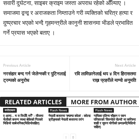
सवारी दुर्घटना, साइबर क्राइम जस्ता अपराध रहेको औँल्याए ।
समाजमा द्वन्द्व र अराजकता निम्ताउने गरी व्यक्तिको चरित्र हत्या र
दुष्प्रचार भएको भन्दै गृहमन्त्रीले कानुनी शासनमा भीडले प्रभावित
गर्ने प्रयास भएको बताए ।
Previous Article
Next Article
नरसंहार बन्द गर्न जेलेन्स्की र पुटिनलाई
रवि लामिछानेलाई थप ४ दिन हिरासतमा
ट्रम्पको अनुरोध
राख्न प्रहरीले माग्यो अनुमति
RELATED ARTICLES
MORE FROM AUTHOR
मनोरञ्जन
Flash News
Flash News
ए आमा… म त जिउँदै मरेँ” : तीजमा
नेपाली बजारमा ‘क्याम्पा कोला’ : कोल्ड
गायिका एलिना चौहान र पवन
चेलीको करुण व्यथा बोकेको गितको
ड्रीङ्सको नेपाली बजारमा तरंग
परिवारको ‘सिस्नोले पोल्यो’ मा करिश्मा
भिडियो सार्बजनिक(भिडियोसहित)
शाही र सुमन योगीको छमछमी(भिडियो
सहित)