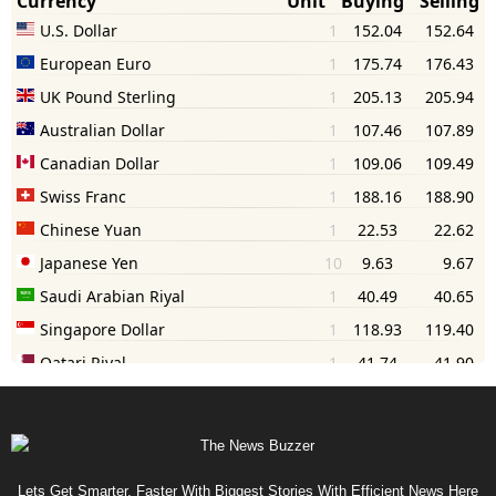
Lets Get Smarter, Faster With Biggest Stories With Efficient News Here