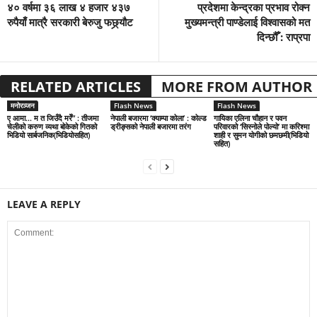
४० वर्षमा ३६ लाख ४ हजार ४३७
प्रदेशमा केन्द्रका प्रभाव रोक्न
रुपैयाँ मात्रै सरकारी बेरुजु फछ्र्यौट
मुख्यमन्त्री पाण्डेलाई विश्वासको मत
दिन्छौँ : राप्रपा
RELATED ARTICLES
MORE FROM AUTHOR
मनोरञ्जन
Flash News
Flash News
ए आमा… म त जिउँदै मरेँ” : तीजमा
नेपाली बजारमा ‘क्याम्पा कोला’ : कोल्ड
गायिका एलिना चौहान र पवन
चेलीको करुण व्यथा बोकेको गितको
ड्रीङ्सको नेपाली बजारमा तरंग
परिवारको ‘सिस्नोले पोल्यो’ मा करिश्मा
भिडियो सार्बजनिक(भिडियोसहित)
शाही र सुमन योगीको छमछमी(भिडियो
सहित)
LEAVE A REPLY