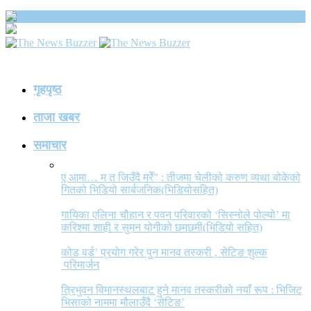
The News Buzzer
गृहपृष्ठ
ताजा खबर
समाचार
ए आमा… म त जिउँदै मरेँ” : तीजमा चेलीको करुण व्यथा बोकेको
गितको भिडियो सार्बजनिक(भिडियोसहित)
गायिका एलिना चौहान र पवन परिवारको ‘सिस्नोले पोल्यो’ मा
करिश्मा शाही र सुमन योगीको छमछमी(भिडियो सहित)
कोड वर्ड’ प्रयोग गरेर पुन मानव तस्करी , सेटिङ शुल्क
परिमार्जन
त्रिभुवन विमानस्थलबाट हुने मानव तस्करीको नयाँ रूप : भिजिट
भिसाको नाममा मौलाउँदै ‘सेटिङ’