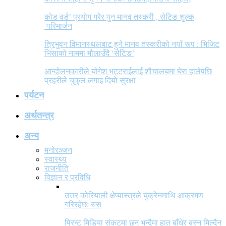
कोड वर्ड’ प्रयोग गरेर पुन मानव तस्करी , सेटिङ शुल्क
परिमार्जन
त्रिभुवन विमानस्थलबाट हुने मानव तस्करीको नयाँ रूप : भिजिट
भिसाको नाममा मौलाउँदै ‘सेटिङ’
आन्दोलनकारीले योगेश भट्टराईलाई शौचालयमा घेरा हालेपछि
प्रहरीले चुकुल लगाइ दियो सुरक्षा
पर्यटन
अर्थतन्त्र
अन्य
मनोरञ्जन
स्वास्थ्य
राजनीति
विज्ञान र प्रविधि
उत्तर कोरियाली क्षेप्यास्त्रले युक्रेनमाथि आक्रमण
गरिरहेछ: रुस
प्रिन्ट मिडिया संकटमा छन् भन्दैमा हात बाँधेर बस्न मिल्दैन