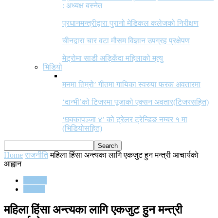
: अध्यक्ष बस्नेत
प्रधानमन्त्रीद्वारा पुरानो मेडिकल कलेजको निरीक्षण
चीनद्वारा चार वटा मौसम विज्ञान उपग्रह प्रक्षेपण
मेट्रोमा साडी अड्किँदा महिलाको मृत्यु
भिडियो
मनमा तिम्रो’ गीतमा गायिका स्वरुपा फरक अवतारमा
‘दान्भी’को टिजरमा पूजाको एक्सन अवतार(टिजरसहित)
‘छक्कापञ्जा ४’ को ट्रेलर ट्रेन्डिङ नम्बर १ मा
(भिडियोसहित)
Home
राजनीति
महिला हिंसा अन्त्यका लागि एकजुट हुन मन्त्री आचार्यकाे
आह्वान
राजनीति
समाचार
महिला हिंसा अन्त्यका लागि एकजुट हुन मन्त्री