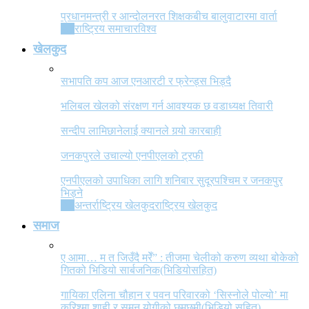
प्रधानमन्त्री र आन्दोलनरत शिक्षकबीच बालुवाटारमा वार्ता
All
राष्ट्रिय समाचार
विश्व
खेलकुद
सभापति कप आज एनआरटी र फ्रेन्ड्स भिड्दै
भलिबल खेलको संरक्षण गर्न आवश्यक छ वडाध्यक्ष तिवारी
सन्दीप लामिछानेलाई क्यानले गर्‍यो कारबाही
जनकपुरले उचाल्यो एनपीएलको ट्रफी
एनपीएलको उपाधिका लागि शनिबार सुदूरपश्चिम र जनकपुर
भिड्ने
All
अन्तर्राष्ट्रिय खेलकुद
राष्ट्रिय खेलकुद
समाज
ए आमा… म त जिउँदै मरेँ” : तीजमा चेलीको करुण व्यथा बोकेको
गितको भिडियो सार्बजनिक(भिडियोसहित)
गायिका एलिना चौहान र पवन परिवारको ‘सिस्नोले पोल्यो’ मा
करिश्मा शाही र सुमन योगीको छमछमी(भिडियो सहित)