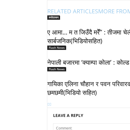
RELATED ARTICLES
MORE FRO
मनोरञ्जन
ए आमा… म त जिउँदै मरेँ” : तीजमा च
सार्बजनिक(भिडियोसहित)
Flash News
नेपाली बजारमा ‘क्याम्पा कोला’ : कोल्
Flash News
गायिका एलिना चौहान र पवन परिवारको 
छमछमी(भिडियो सहित)
LEAVE A REPLY