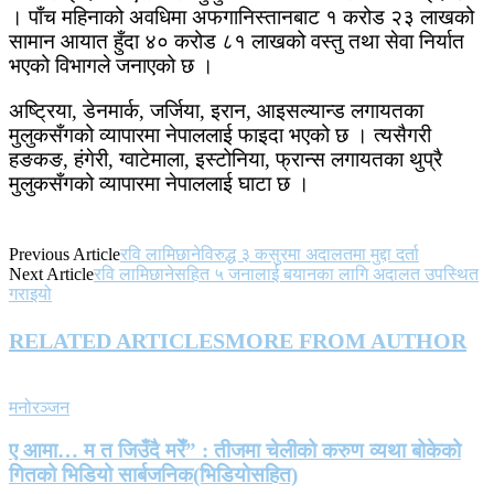
। पाँच महिनाको अवधिमा अफगानिस्तानबाट १ करोड २३ लाखको
सामान आयात हुँदा ४० करोड ८१ लाखको वस्तु तथा सेवा निर्यात
भएको विभागले जनाएको छ ।
अष्ट्रिया, डेनमार्क, जर्जिया, इरान, आइसल्यान्ड लगायतका
मुलुकसँगको व्यापारमा नेपाललाई फाइदा भएको छ । त्यसैगरी
हङकङ, हंगेरी, ग्वाटेमाला, इस्टोनिया, फ्रान्स लगायतका थुप्रै
मुलुकसँगको व्यापारमा नेपाललाई घाटा छ ।
Previous Article
रवि लामिछानेविरुद्ध ३ कसुरमा अदालतमा मुद्दा दर्ता
Next Article
रवि लामिछानेसहित ५ जनालाई बयानका लागि अदालत उपस्थित
गराइयो
RELATED ARTICLES
MORE FROM AUTHOR
मनोरञ्जन
ए आमा… म त जिउँदै मरेँ” : तीजमा चेलीको करुण व्यथा बोकेको
गितको भिडियो सार्बजनिक(भिडियोसहित)