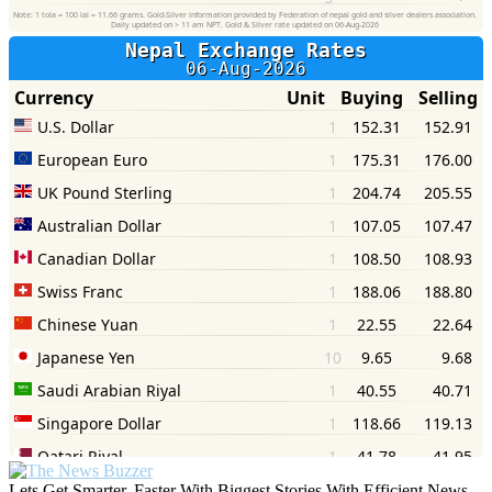
Lets Get Smarter, Faster With Biggest Stories With Efficient News