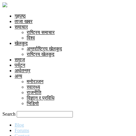
गृहपृष्ठ
ताजा खबर
समाचार
राष्ट्रिय समाचार
विश्व
खेलकुद
अन्तर्राष्ट्रिय खेलकुद
राष्ट्रिय खेलकुद
समाज
पर्यटन
अर्थतन्त्र
अन्य
मनोरञ्जन
स्वास्थ्य
राजनीति
विज्ञान र प्रविधि
भिडियो
Search
Blog
Forums
Contact