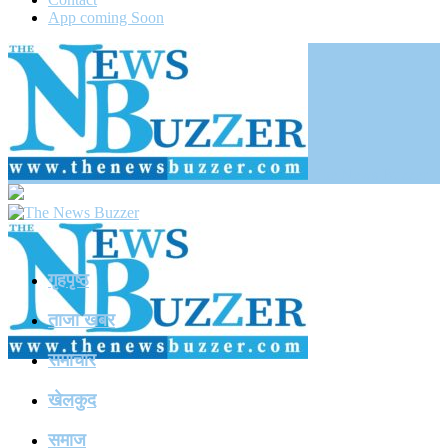
App coming Soon
The News Buzzer
गृहपृष्ठ
ताजा खबर
समाचार
खेलकुद
समाज