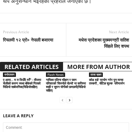
थप अनुसन्धान भइरहेको प्रहरीले जनाएको छ।
Previous Article
Next Article
रियलमी १२ प्रो+ नेपाली बजारमा
मधेस प्रदेशका मुख्यमन्त्री सतिश
सिंहले लिए शपथ
RELATED ARTICLES
MORE FROM AUTHOR
मनोरञ्जन
Flash News
ताजा खबर
ए आमा… म त जिउँदै मरेँ” : तीजमा
गायिका एलिना चौहान र पवन
कोड वर्ड’ प्रयोग गरेर पुन मानव
चेलीको करुण व्यथा बोकेको गितको
परिवारको ‘सिस्नोले पोल्यो’ मा करिश्मा
तस्करी , सेटिङ शुल्क परिमार्जन
भिडियो सार्बजनिक(भिडियोसहित)
शाही र सुमन योगीको छमछमी(भिडियो
सहित)
LEAVE A REPLY