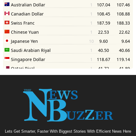
Lets Get Smarter, Faster With Biggest Stories With Efficient News Here