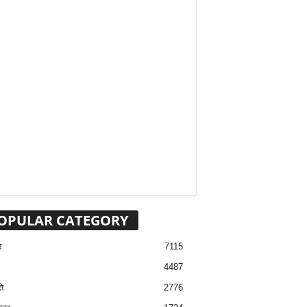
OPULAR CATEGORY
र
7115
4487
ि
2776