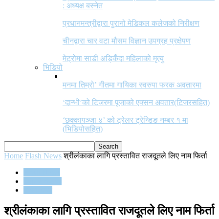
: अध्यक्ष बस्नेत
प्रधानमन्त्रीद्वारा पुरानो मेडिकल कलेजको निरीक्षण
चीनद्वारा चार वटा मौसम विज्ञान उपग्रह प्रक्षेपण
मेट्रोमा साडी अड्किँदा महिलाको मृत्यु
भिडियो
मनमा तिम्रो’ गीतमा गायिका स्वरुपा फरक अवतारमा
‘दान्भी’को टिजरमा पूजाको एक्सन अवतार(टिजरसहित)
‘छक्कापञ्जा ४’ को ट्रेलर ट्रेन्डिङ नम्बर १ मा
(भिडियोसहित)
Home
Flash News
श्रीलंकाका लागि प्रस्तावित राजदूतले लिए नाम फिर्ता
Flash News
Top 2 News
ताजा खबर
श्रीलंकाका लागि प्रस्तावित राजदूतले लिए नाम फिर्ता