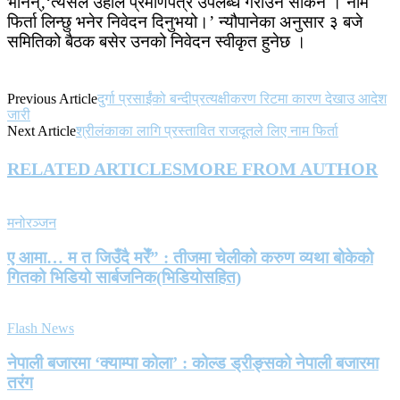
भनिन्‚‘त्यसैले उहाँले प्रमाणपत्र उपलब्ध गराउन सकिन । नाम
फिर्ता लिन्छु भनेर निवेदन दिनुभयो।’ न्यौपानेका अनुसार ३ बजे
समितिको बैठक बसेर उनको निवेदन स्वीकृत हुनेछ ।
Previous Article
दुर्गा प्रसाईंको बन्दीप्रत्यक्षीकरण रिटमा कारण देखाउ आदेश
जारी
Next Article
श्रीलंकाका लागि प्रस्तावित राजदूतले लिए नाम फिर्ता
RELATED ARTICLES
MORE FROM AUTHOR
मनोरञ्जन
ए आमा… म त जिउँदै मरेँ” : तीजमा चेलीको करुण व्यथा बोकेको
गितको भिडियो सार्बजनिक(भिडियोसहित)
Flash News
नेपाली बजारमा ‘क्याम्पा कोला’ : कोल्ड ड्रीङ्सको नेपाली बजारमा
तरंग