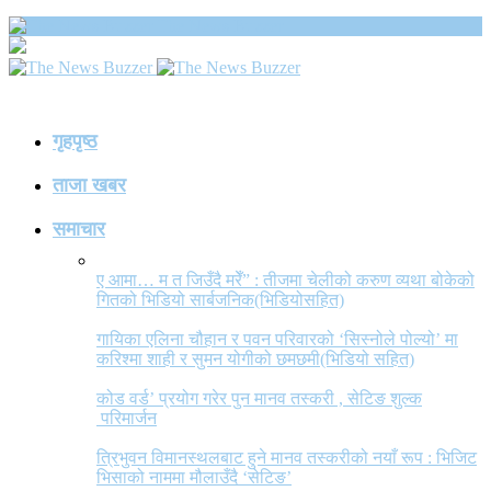
The News Buzzer
गृहपृष्ठ
ताजा खबर
समाचार
ए आमा… म त जिउँदै मरेँ” : तीजमा चेलीको करुण व्यथा बोकेको
गितको भिडियो सार्बजनिक(भिडियोसहित)
गायिका एलिना चौहान र पवन परिवारको ‘सिस्नोले पोल्यो’ मा
करिश्मा शाही र सुमन योगीको छमछमी(भिडियो सहित)
कोड वर्ड’ प्रयोग गरेर पुन मानव तस्करी , सेटिङ शुल्क
परिमार्जन
त्रिभुवन विमानस्थलबाट हुने मानव तस्करीको नयाँ रूप : भिजिट
भिसाको नाममा मौलाउँदै ‘सेटिङ’