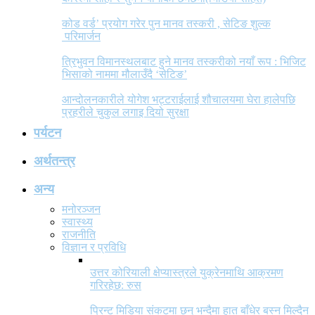
कोड वर्ड’ प्रयोग गरेर पुन मानव तस्करी , सेटिङ शुल्क
परिमार्जन
त्रिभुवन विमानस्थलबाट हुने मानव तस्करीको नयाँ रूप : भिजिट
भिसाको नाममा मौलाउँदै ‘सेटिङ’
आन्दोलनकारीले योगेश भट्टराईलाई शौचालयमा घेरा हालेपछि
प्रहरीले चुकुल लगाइ दियो सुरक्षा
पर्यटन
अर्थतन्त्र
अन्य
मनोरञ्जन
स्वास्थ्य
राजनीति
विज्ञान र प्रविधि
उत्तर कोरियाली क्षेप्यास्त्रले युक्रेनमाथि आक्रमण
गरिरहेछ: रुस
प्रिन्ट मिडिया संकटमा छन् भन्दैमा हात बाँधेर बस्न मिल्दैन