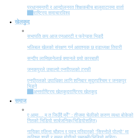
प्रधानमन्त्री र आन्दोलनरत शिक्षकबीच बालुवाटारमा वार्ता
All
राष्ट्रिय समाचार
विश्व
खेलकुद
सभापति कप आज एनआरटी र फ्रेन्ड्स भिड्दै
भलिबल खेलको संरक्षण गर्न आवश्यक छ वडाध्यक्ष तिवारी
सन्दीप लामिछानेलाई क्यानले गर्‍यो कारबाही
जनकपुरले उचाल्यो एनपीएलको ट्रफी
एनपीएलको उपाधिका लागि शनिबार सुदूरपश्चिम र जनकपुर
भिड्ने
All
अन्तर्राष्ट्रिय खेलकुद
राष्ट्रिय खेलकुद
समाज
ए आमा… म त जिउँदै मरेँ” : तीजमा चेलीको करुण व्यथा बोकेको
गितको भिडियो सार्बजनिक(भिडियोसहित)
गायिका एलिना चौहान र पवन परिवारको ‘सिस्नोले पोल्यो’ मा
करिश्मा शाही र सुमन योगीको छमछमी(भिडियो सहित)