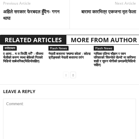
Previous Article
Next Article
अहिले सरकार फेरबदल हुँदैनः गगन
बारामा कारभित्र एकजना मृत फेला
थापा
RELATED ARTICLES
MORE FROM AUTHOR
मनोरञ्जन
Flash News
Flash News
ए आमा… म त जिउँदै मरेँ” : तीजमा
नेपाली बजारमा ‘क्याम्पा कोला’ : कोल्ड
गायिका एलिना चौहान र पवन
चेलीको करुण व्यथा बोकेको गितको
ड्रीङ्सको नेपाली बजारमा तरंग
परिवारको ‘सिस्नोले पोल्यो’ मा करिश्मा
भिडियो सार्बजनिक(भिडियोसहित)
शाही र सुमन योगीको छमछमी(भिडियो
सहित)
LEAVE A REPLY