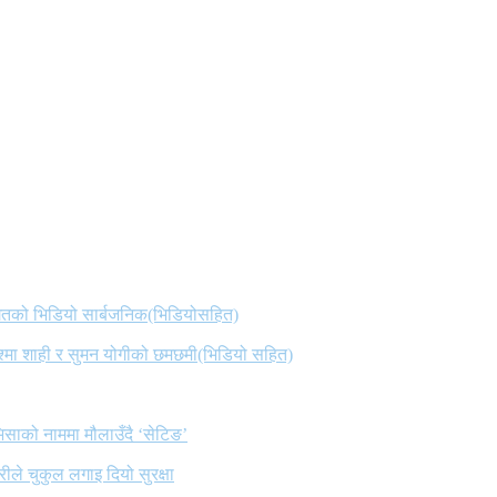
 गितको भिडियो सार्बजनिक(भिडियोसहित)
िश्मा शाही र सुमन योगीको छमछमी(भिडियो सहित)
िसाको नाममा मौलाउँदै ‘सेटिङ’
ले चुकुल लगाइ दियो सुरक्षा