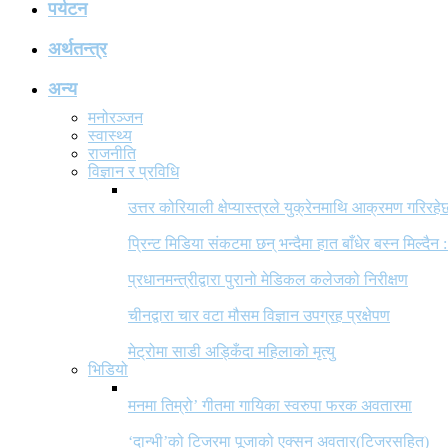
पर्यटन
अर्थतन्त्र
अन्य
मनोरञ्जन
स्वास्थ्य
राजनीति
विज्ञान र प्रविधि
उत्तर कोरियाली क्षेप्यास्त्रले युक्रेनमाथि आक्रमण गरिरहे
प्रिन्ट मिडिया संकटमा छन् भन्दैमा हात बाँधेर बस्न मिल्दैन :
प्रधानमन्त्रीद्वारा पुरानो मेडिकल कलेजको निरीक्षण
चीनद्वारा चार वटा मौसम विज्ञान उपग्रह प्रक्षेपण
मेट्रोमा साडी अड्किँदा महिलाको मृत्यु
भिडियो
मनमा तिम्रो’ गीतमा गायिका स्वरुपा फरक अवतारमा
‘दान्भी’को टिजरमा पूजाको एक्सन अवतार(टिजरसहित)