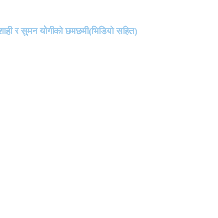
मा शाही र सुमन योगीको छमछमी(भिडियो सहित)