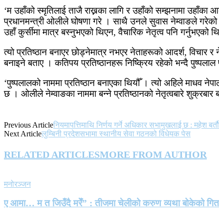
‘म उहाँको स्मृतिलाई ताजै राख्नका लागि र उहाँको सम्झनामा उहाँका आद
प्रधानमन्त्री ओलीले घोषणा गरे । साथै उनले सुवास नेम्वाङले गरे
उहाँ कुर्सीमा मात्र बस्नुभएको थिएन, वैचारिक नेतृत्व पनि गर्नुभएको
त्यो प्रतिष्ठान बनाएर छोड्नेमात्र नभएर नेताहरूको आदर्श, विचार 
बनाइने बताए । कतिपय प्रतिष्ठानहरू निष्क्रिय रहेको भन्दै पुष्पला
‘पुष्पलालको नाममा प्रतिष्ठान बनाएका थियौँ । त्यो अहिले माधव नेपाल
छ । ओलीले नेम्वाङका नाममा बन्ने प्रतिष्ठानको नेतृत्वबारे शुक्रबार
Previous Article
नियमापत्तिमाथि निर्णय गर्ने अधिकार सभामुखलाई छ : महेश बर्त
Next Article
लुम्बिनी प्रदेशसभामा स्थानीय सेवा गठनको विधेयक पेस
RELATED ARTICLES
MORE FROM AUTHOR
मनोरञ्जन
ए आमा… म त जिउँदै मरेँ” : तीजमा चेलीको करुण व्यथा बोकेको गि