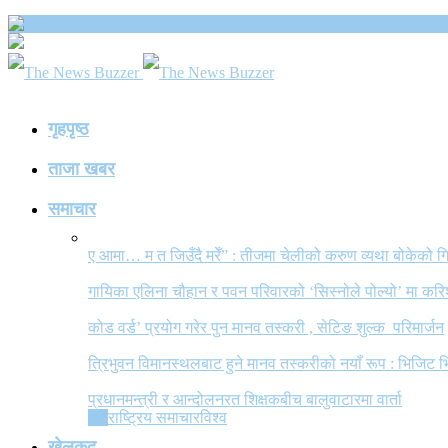
The News Buzzer
गृहपृष्ठ
ताजा खबर
समाचार
ए आमा… म त जिउँदै मरेँ” : तीजमा चेलीको करुण व्यथा बोकेको
गायिका एलिना चौहान र पवन परिवारको ‘सिस्नोले पोल्यो’ मा कर
कोड वर्ड’ प्रयोग गरेर पुन मानव तस्करी , सेटिङ शुल्क परिमार्जन
त्रिभुवन विमानस्थलबाट हुने मानव तस्करीको नयाँ रूप : भिजिट भ
प्रधानमन्त्री र आन्दोलनरत शिक्षकबीच बालुवाटारमा वार्ता
All
राष्ट्रिय समाचार
विश्व
खेलकुद