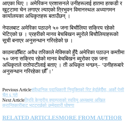
आएका थिए । अमेरिकन प्रशासनले उनीहरूलाई हातमा हत्कडी र
खुट्टामा चेन लगाएर ल्याएको त्रिभुवन विमानस्थल अध्यागमन
कार्यालयका अधिकृतहरू बताउँछन् ।
नेपालबाट अमेरिका पठाउने ५० जना बिचौलिया सक्रिय रहेको
भेटिएको छ । प्रहरीको मानव बेचबिखन ब्युरोले बिचौलियाहरूको
सूची बनाएर अनुसन्धान गरिरहेको छ ।
काठमाडौँबाट अवैध तरिकाले मेक्सिको हुँदै अमेरिका पठाउन कम्तीमा
५० जना सक्रिय रहेको मानव बेचबिखन ब्युरोका एक जना
अधिकृतले रातोपाटीलाई बताए । ती अधिकृत भन्छन्– ‘उनीहरूबारे
अनुसन्धान गरिरहेका छौँ ।’
Previous Article
संवैधानिक पदाधिकारी नियुक्तिको रिट हेर्दाहेर्दैमा, अर्को पेसी
चैत ६ गते
Next Article
त्रिवि केन्द्रीय क्याम्पसको स्ववियु अध्यक्षमा अखिल
क्रान्तिकारीबाट भट्टराईको उम्मेदवारी घोषणा
RELATED ARTICLES
MORE FROM AUTHOR