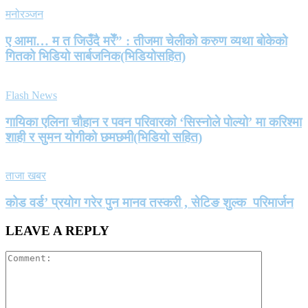
मनोरञ्जन
ए आमा… म त जिउँदै मरेँ” : तीजमा चेलीको करुण व्यथा बोकेको
गितको भिडियो सार्बजनिक(भिडियोसहित)
Flash News
गायिका एलिना चौहान र पवन परिवारको ‘सिस्नोले पोल्यो’ मा करिश्मा
शाही र सुमन योगीको छमछमी(भिडियो सहित)
ताजा खबर
कोड वर्ड’ प्रयोग गरेर पुन मानव तस्करी , सेटिङ शुल्क परिमार्जन
LEAVE A REPLY