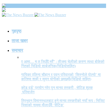
The News Buzzer
गृहपृष्ठ
ताजा खबर
समाचार
ए आमा… म त जिउँदै मरेँ” : तीजमा चेलीको करुण व्यथा बोकेको
गितको भिडियो सार्बजनिक(भिडियोसहित)
गायिका एलिना चौहान र पवन परिवारको ‘सिस्नोले पोल्यो’ मा
करिश्मा शाही र सुमन योगीको छमछमी(भिडियो सहित)
कोड वर्ड’ प्रयोग गरेर पुन मानव तस्करी , सेटिङ शुल्क
परिमार्जन
त्रिभुवन विमानस्थलबाट हुने मानव तस्करीको नयाँ रूप : भिजिट
भिसाको नाममा मौलाउँदै ‘सेटिङ’