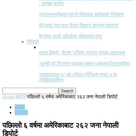
: अध्यक्ष बस्नेत
प्रधानमन्त्रीद्वारा पुरानो मेडिकल कलेजको निरीक्षण
चीनद्वारा चार वटा मौसम विज्ञान उपग्रह प्रक्षेपण
मेट्रोमा साडी अड्किँदा महिलाको मृत्यु
भिडियो
मनमा तिम्रो’ गीतमा गायिका स्वरुपा फरक अवतारमा
‘दान्भी’को टिजरमा पूजाको एक्सन अवतार(टिजरसहित)
‘छक्कापञ्जा ४’ को ट्रेलर ट्रेन्डिङ नम्बर १ मा
(भिडियोसहित)
Home
समाज
पछिल्लो ६ वर्षमा अमेरिकाबाट २६२ जना नेपाली डिपोर्ट
समाज
समाचार
पछिल्लो ६ वर्षमा अमेरिकाबाट २६२ जना नेपाली
डिपोर्ट