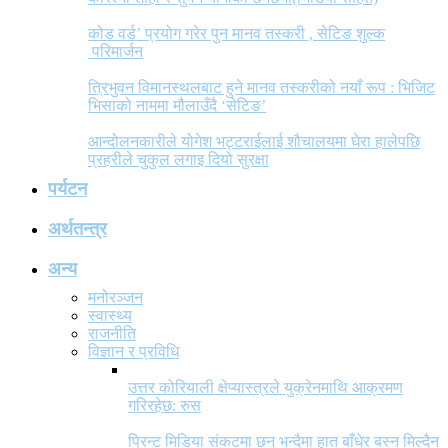
कोड वर्ड’ प्रयोग गरेर पुन मानव तस्करी , सेटिङ शुल्क
परिमार्जन
त्रिभुवन विमानस्थलबाट हुने मानव तस्करीको नयाँ रूप : भिजिट
भिसाको नाममा मौलाउँदै ‘सेटिङ’
आन्दोलनकारीले योगेश भट्टराईलाई शौचालयमा घेरा हालेपछि
प्रहरीले चुकुल लगाइ दियो सुरक्षा
पर्यटन
अर्थतन्त्र
अन्य
मनोरञ्जन
स्वास्थ्य
राजनीति
विज्ञान र प्रविधि
उत्तर कोरियाली क्षेप्यास्त्रले युक्रेनमाथि आक्रमण
गरिरहेछ: रुस
प्रिन्ट मिडिया संकटमा छन् भन्दैमा हात बाँधेर बस्न मिल्दैन