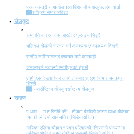
प्रधानमन्त्री र आन्दोलनरत शिक्षकबीच बालुवाटारमा वार्ता
All
राष्ट्रिय समाचार
विश्व
खेलकुद
सभापति कप आज एनआरटी र फ्रेन्ड्स भिड्दै
भलिबल खेलको संरक्षण गर्न आवश्यक छ वडाध्यक्ष तिवारी
सन्दीप लामिछानेलाई क्यानले गर्‍यो कारबाही
जनकपुरले उचाल्यो एनपीएलको ट्रफी
एनपीएलको उपाधिका लागि शनिबार सुदूरपश्चिम र जनकपुर
भिड्ने
All
अन्तर्राष्ट्रिय खेलकुद
राष्ट्रिय खेलकुद
समाज
ए आमा… म त जिउँदै मरेँ” : तीजमा चेलीको करुण व्यथा बोकेको
गितको भिडियो सार्बजनिक(भिडियोसहित)
गायिका एलिना चौहान र पवन परिवारको ‘सिस्नोले पोल्यो’ मा
करिश्मा शाही र सुमन योगीको छमछमी(भिडियो सहित)