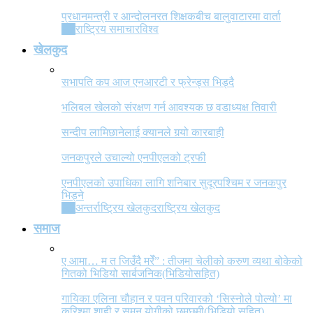
प्रधानमन्त्री र आन्दोलनरत शिक्षकबीच बालुवाटारमा वार्ता
All
राष्ट्रिय समाचार
विश्व
खेलकुद
सभापति कप आज एनआरटी र फ्रेन्ड्स भिड्दै
भलिबल खेलको संरक्षण गर्न आवश्यक छ वडाध्यक्ष तिवारी
सन्दीप लामिछानेलाई क्यानले गर्‍यो कारबाही
जनकपुरले उचाल्यो एनपीएलको ट्रफी
एनपीएलको उपाधिका लागि शनिबार सुदूरपश्चिम र जनकपुर
भिड्ने
All
अन्तर्राष्ट्रिय खेलकुद
राष्ट्रिय खेलकुद
समाज
ए आमा… म त जिउँदै मरेँ” : तीजमा चेलीको करुण व्यथा बोकेको
गितको भिडियो सार्बजनिक(भिडियोसहित)
गायिका एलिना चौहान र पवन परिवारको ‘सिस्नोले पोल्यो’ मा
करिश्मा शाही र सुमन योगीको छमछमी(भिडियो सहित)