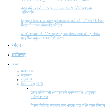
कोड वर्ड’ प्रयोग गरेर पुन मानव तस्करी , सेटिङ शुल्क
परिमार्जन
त्रिभुवन विमानस्थलबाट हुने मानव तस्करीको नयाँ रूप : भिजिट
भिसाको नाममा मौलाउँदै ‘सेटिङ’
आन्दोलनकारीले योगेश भट्टराईलाई शौचालयमा घेरा हालेपछि
प्रहरीले चुकुल लगाइ दियो सुरक्षा
पर्यटन
अर्थतन्त्र
अन्य
मनोरञ्जन
स्वास्थ्य
राजनीति
विज्ञान र प्रविधि
उत्तर कोरियाली क्षेप्यास्त्रले युक्रेनमाथि आक्रमण
गरिरहेछ: रुस
प्रिन्ट मिडिया संकटमा छन् भन्दैमा हात बाँधेर बस्न मिल्दैन