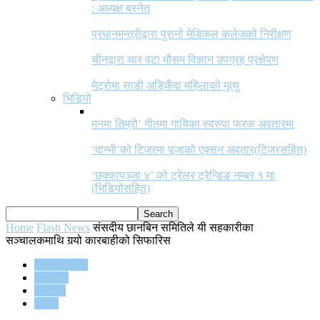
: अध्यक्ष बस्नेत
प्रधानमन्त्रीद्वारा पुरानो मेडिकल कलेजको निरीक्षण
चीनद्वारा चार वटा मौसम विज्ञान उपग्रह प्रक्षेपण
मेट्रोमा साडी अड्किँदा महिलाको मृत्यु
भिडियो
मनमा तिम्रो’ गीतमा गायिका स्वरुपा फरक अवतारमा
‘दान्भी’को टिजरमा पूजाको एक्सन अवतार(टिजरसहित)
‘छक्कापञ्जा ४’ को ट्रेलर ट्रेन्डिङ नम्बर १ मा
(भिडियोसहित)
Home
Flash News
संसदीय छानबिन समितिले यी सहकारीका
सञ्चालकमाथि गर्‍यो कारबाहीको सिफारिस
Flash News
राजनीति
समाचार
समाज