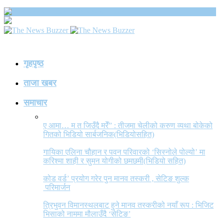
The News Buzzer
गृहपृष्ठ
ताजा खबर
समाचार
ए आमा… म त जिउँदै मरेँ” : तीजमा चेलीको करुण व्यथा बोकेको
गितको भिडियो सार्बजनिक(भिडियोसहित)
गायिका एलिना चौहान र पवन परिवारको ‘सिस्नोले पोल्यो’ मा
करिश्मा शाही र सुमन योगीको छमछमी(भिडियो सहित)
कोड वर्ड’ प्रयोग गरेर पुन मानव तस्करी , सेटिङ शुल्क
परिमार्जन
त्रिभुवन विमानस्थलबाट हुने मानव तस्करीको नयाँ रूप : भिजिट
भिसाको नाममा मौलाउँदै ‘सेटिङ’