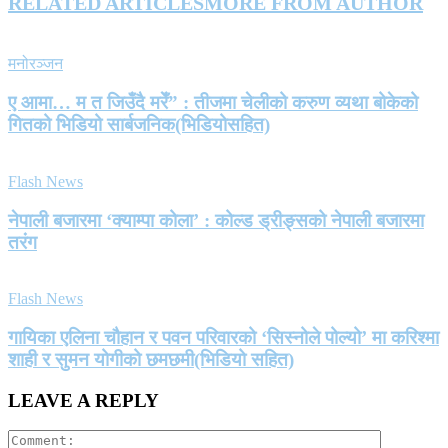
RELATED ARTICLES
MORE FROM AUTHOR
मनोरञ्जन
ए आमा… म त जिउँदै मरेँ” : तीजमा चेलीको करुण व्यथा बोकेको
गितको भिडियो सार्बजनिक(भिडियोसहित)
Flash News
नेपाली बजारमा ‘क्याम्पा कोला’ : कोल्ड ड्रीङ्सको नेपाली बजारमा
तरंग
Flash News
गायिका एलिना चौहान र पवन परिवारको ‘सिस्नोले पोल्यो’ मा करिश्मा
शाही र सुमन योगीको छमछमी(भिडियो सहित)
LEAVE A REPLY