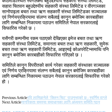
काठमाडौँस्थित स्वर्णलक्ष्मी बहुउद्देश्यीय सहकारी संस्था लिमिटेड,
सहारा चितवन बहुउद्देश्यीय सहकारी संस्था लिमिटेड र वीरगञ्जका
सानोपाइला बचत तथा ऋण सहकारी संस्था लिमिटेडका सञ्चालक
एवं निर्णयप्रक्रियामा संलग्न सबैलाई कानुन बमोजिम कारबाहीका
लागि सम्बन्धित निकायमा पठाउन समितिले नेपाल सरकारलाई
सिफारिस गरेको छ ।
यसैगरी कम्पनीमा रकम पठाएको देखिएका इमेज बचत तथा ऋण
सहकारी संस्था लिमिटेड, समानता बचत तथा ऋण सहकारी, सुमेरू
बचत तथा ऋण सहकारी लिमिटेड, आइएमई कोअपरेटिभ्समाथि पनि
कानुन बमोजिम कारबाहीको सिफारिस गरिएको छ ।
समितिले कानुन विपरीतको कार्य गरेका सहकारी संस्थाका सञ्चालक
एवं निर्णय प्रक्रियामा संलग्न सबैलाई कानुन बमोजिम कारबाहीका
लागि सम्बन्धित निकायमा पठाउन नेपाल सरकारलाई सिफारिस गरेको
हो ।
Previous Article
रवि लामिछानेले ‘क्लिन चिट’ पाउनुभएको छ : स्वर्णिम वाग्ले
Next Article
नागरिकता समस्या समाधानका लागि अध्ययन समिति गठन