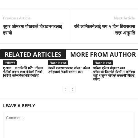
Previous Article
Next Article
सुपर ओभरमा पोखराले विराटनगरलाई
रवि लामिछानेलाई थप ५ दिन हिरासतमा
हरायो
राख्न अनुमति
RELATED ARTICLES
MORE FROM AUTHOR
मनोरञ्जन
Flash News
Flash News
ए आमा… म त जिउँदै मरेँ” : तीजमा
नेपाली बजारमा ‘क्याम्पा कोला’ : कोल्ड
गायिका एलिना चौहान र पवन
चेलीको करुण व्यथा बोकेको गितको
ड्रीङ्सको नेपाली बजारमा तरंग
परिवारको ‘सिस्नोले पोल्यो’ मा करिश्मा
भिडियो सार्बजनिक(भिडियोसहित)
शाही र सुमन योगीको छमछमी(भिडियो
सहित)
LEAVE A REPLY